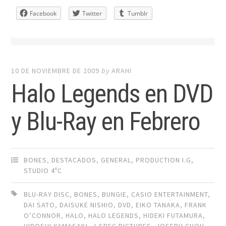
Facebook
Twitter
Tumblr
10 DE NOVIEMBRE DE 2009
by
ARAHI
Halo Legends en DVD
y Blu-Ray en Febrero
BONES
,
DESTACADOS
,
GENERAL
,
PRODUCTION I.G
,
STUDIO 4ºC
BLU-RAY DISC
,
BONES
,
BUNGIE
,
CASIO ENTERTAINMENT
,
DAI SATO
,
DAISUKE NISHIO
,
DVD
,
EIKO TANAKA
,
FRANK
O’CONNOR
,
HALO
,
HALO LEGENDS
,
HIDEKI FUTAMURA
,
HIROSHI YAMASAKI
,
J-SPEC PICTURES
,
JOSEPH CHOU
,