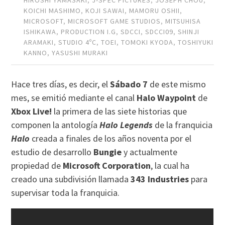
KOICHI MASHIMO
,
KOJI SAWAI
,
MAMORU OSHII
,
MICROSOFT
,
MICROSOFT GAME STUDIOS
,
MITSUHISA
ISHIKAWA
,
PRODUCTION I.G
,
SDCCI
,
SDCCI09
,
SHINJI
ARAMAKI
,
STUDIO 4ºC
,
TOEI
,
TOMOKI KYODA
,
TOSHIYUKI
KANNO
,
YASUSHI MURAKI
Hace tres días, es decir, el
Sábado 7
de este mismo
mes, se emitió mediante el canal
Halo Waypoint
de
Xbox Live!
la primera de las siete historias que
componen la antología
Halo Legends
de la franquicia
Halo
creada a finales de los años noventa por el
estudio de desarrollo
Bungie
y actualmente
propiedad de
Microsoft Corporation
, la cual ha
creado una subdivisión llamada
343 Industries
para
supervisar toda la franquicia.