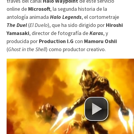
través del canal
Halo Waypoint
de este servicio
online de
Microsoft
, la segunda historia de la
antología animada
Halo Legends
, el cortometraje
The Duel
(
El Duelo
), que ha sido dirigido por
Hiroshi
Yamasaki
, director de fotografía de
Karas
, y
producida por
Production I.G
con
Mamoru Oshii
(
Ghost in the Shell
) como productor creativo.