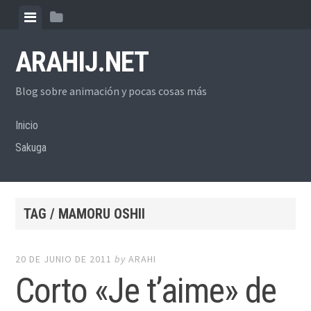
Skip
View
View
to
menu
sidebar
content
ARAHIJ.NET
Blog sobre animación y pocas cosas más
Inicio
Sakuga
TAG / MAMORU OSHII
20 DE JUNIO DE 2011
by
ARAHI
Corto «Je t’aime» de