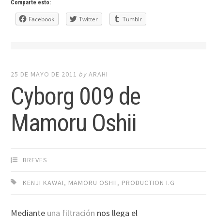
Comparte esto:
Facebook
Twitter
Tumblr
25 DE MAYO DE 2011
by
ARAHI
Cyborg 009 de
Mamoru Oshii
BREVES
KENJI KAWAI
,
MAMORU OSHII
,
PRODUCTION I.G
Mediante
una filtración
nos llega el