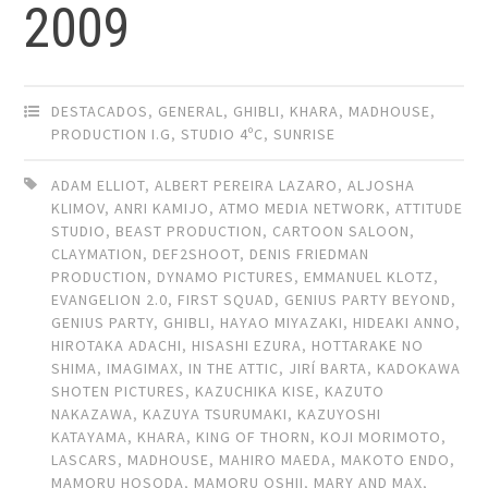
2009
DESTACADOS
,
GENERAL
,
GHIBLI
,
KHARA
,
MADHOUSE
,
PRODUCTION I.G
,
STUDIO 4ºC
,
SUNRISE
ADAM ELLIOT
,
ALBERT PEREIRA LAZARO
,
ALJOSHA
KLIMOV
,
ANRI KAMIJO
,
ATMO MEDIA NETWORK
,
ATTITUDE
STUDIO
,
BEAST PRODUCTION
,
CARTOON SALOON
,
CLAYMATION
,
DEF2SHOOT
,
DENIS FRIEDMAN
PRODUCTION
,
DYNAMO PICTURES
,
EMMANUEL KLOTZ
,
EVANGELION 2.0
,
FIRST SQUAD
,
GENIUS PARTY BEYOND
,
GENIUS PARTY
,
GHIBLI
,
HAYAO MIYAZAKI
,
HIDEAKI ANNO
,
HIROTAKA ADACHI
,
HISASHI EZURA
,
HOTTARAKE NO
SHIMA
,
IMAGIMAX
,
IN THE ATTIC
,
JIRÍ BARTA
,
KADOKAWA
SHOTEN PICTURES
,
KAZUCHIKA KISE
,
KAZUTO
NAKAZAWA
,
KAZUYA TSURUMAKI
,
KAZUYOSHI
KATAYAMA
,
KHARA
,
KING OF THORN
,
KOJI MORIMOTO
,
LASCARS
,
MADHOUSE
,
MAHIRO MAEDA
,
MAKOTO ENDO
,
MAMORU HOSODA
,
MAMORU OSHII
,
MARY AND MAX
,