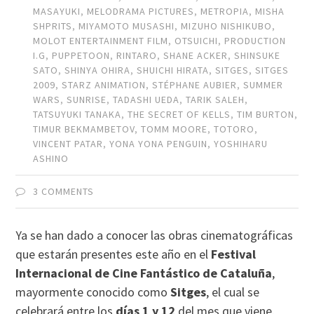
MASAYUKI
,
MELODRAMA PICTURES
,
METROPIA
,
MISHA
SHPRITS
,
MIYAMOTO MUSASHI
,
MIZUHO NISHIKUBO
,
MOLOT ENTERTAINMENT FILM
,
OTSUICHI
,
PRODUCTION
I.G
,
PUPPETOON
,
RINTARO
,
SHANE ACKER
,
SHINSUKE
SATO
,
SHINYA OHIRA
,
SHUICHI HIRATA
,
SITGES
,
SITGES
2009
,
STARZ ANIMATION
,
STÉPHANE AUBIER
,
SUMMER
WARS
,
SUNRISE
,
TADASHI UEDA
,
TARIK SALEH
,
TATSUYUKI TANAKA
,
THE SECRET OF KELLS
,
TIM BURTON
,
TIMUR BEKMAMBETOV
,
TOMM MOORE
,
TOTORO
,
VINCENT PATAR
,
YONA YONA PENGUIN
,
YOSHIHARU
ASHINO
3 COMMENTS
Ya se han dado a conocer las obras cinematográficas
que estarán presentes este año en el
Festival
Internacional de Cine Fantástico de Cataluña
,
mayormente conocido como
Sitges
, el cual se
celebrará entre los
días 1 y 12
del mes que viene.