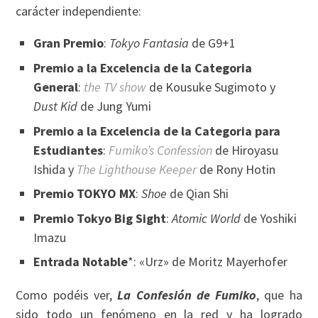
carácter independiente:
Gran Premio
:
Tokyo Fantasia
de G9+1
Premio a la Excelencia de la Categoria
General
:
the TV show
de Kousuke Sugimoto y
Dust Kid
de Jung Yumi
Premio a la Excelencia de la Categoria para
Estudiantes
:
Fumiko’s Confession
de Hiroyasu
Ishida y
The Lighthouse Keeper
de Rony Hotin
Premio TOKYO MX
:
Shoe
de Qian Shi
Premio Tokyo Big Sight
:
Atomic World
de Yoshiki
Imazu
Entrada Notable
*: «Urz» de Moritz Mayerhofer
Como podéis ver,
La Confesión de Fumiko
, que ha
sido todo un fenómeno en la red y ha logrado