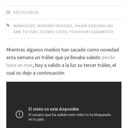
DESTACADOS
MADHOUSE
,
MAMORU HOSODA
,
ŌKAMI KODOMO NO
AME TO YUKI
,
STUDIO CHIZU
,
YOSHIYUKI SADAMOTO
Mientras algunos medios han sacado como novedad
esta semana un tráiler que ya llevaba subido
desde
hace un mes
, hoy a salido a la luz su tercer tráiler, el
cual os dejo a continuación: