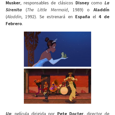
Musker
, responsables de clásicos
Disney
como
La
Sirenita
(
The Little Mermaid
, 1989) o
Aladdín
(
Aladdin
, 1992). Se estrenará en
España
el
4 de
Febrero
.
Up
: película dirigida por
Pete Docter
, director de