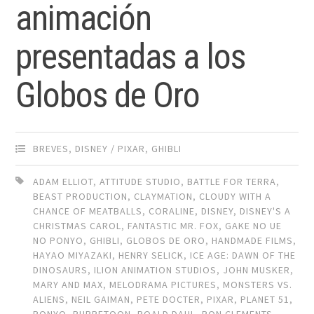
animación
presentadas a los
Globos de Oro
BREVES
,
DISNEY / PIXAR
,
GHIBLI
ADAM ELLIOT
,
ATTITUDE STUDIO
,
BATTLE FOR TERRA
,
BEAST PRODUCTION
,
CLAYMATION
,
CLOUDY WITH A
CHANCE OF MEATBALLS
,
CORALINE
,
DISNEY
,
DISNEY'S A
CHRISTMAS CAROL
,
FANTASTIC MR. FOX
,
GAKE NO UE
NO PONYO
,
GHIBLI
,
GLOBOS DE ORO
,
HANDMADE FILMS
,
HAYAO MIYAZAKI
,
HENRY SELICK
,
ICE AGE: DAWN OF THE
DINOSAURS
,
ILION ANIMATION STUDIOS
,
JOHN MUSKER
,
MARY AND MAX
,
MELODRAMA PICTURES
,
MONSTERS VS.
ALIENS
,
NEIL GAIMAN
,
PETE DOCTER
,
PIXAR
,
PLANET 51
,