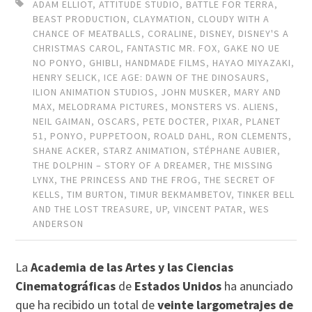
ADAM ELLIOT
,
ATTITUDE STUDIO
,
BATTLE FOR TERRA
,
BEAST PRODUCTION
,
CLAYMATION
,
CLOUDY WITH A
CHANCE OF MEATBALLS
,
CORALINE
,
DISNEY
,
DISNEY'S A
CHRISTMAS CAROL
,
FANTASTIC MR. FOX
,
GAKE NO UE
NO PONYO
,
GHIBLI
,
HANDMADE FILMS
,
HAYAO MIYAZAKI
,
HENRY SELICK
,
ICE AGE: DAWN OF THE DINOSAURS
,
ILION ANIMATION STUDIOS
,
JOHN MUSKER
,
MARY AND
MAX
,
MELODRAMA PICTURES
,
MONSTERS VS. ALIENS
,
NEIL GAIMAN
,
OSCARS
,
PETE DOCTER
,
PIXAR
,
PLANET
51
,
PONYO
,
PUPPETOON
,
ROALD DAHL
,
RON CLEMENTS
,
SHANE ACKER
,
STARZ ANIMATION
,
STÉPHANE AUBIER
,
THE DOLPHIN – STORY OF A DREAMER
,
THE MISSING
LYNX
,
THE PRINCESS AND THE FROG
,
THE SECRET OF
KELLS
,
TIM BURTON
,
TIMUR BEKMAMBETOV
,
TINKER BELL
AND THE LOST TREASURE
,
UP
,
VINCENT PATAR
,
WES
ANDERSON
La
Academia de las Artes y las Ciencias
Cinematográficas
de
Estados Unidos
ha anunciado
que ha recibido un total de
veinte largometrajes de