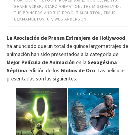
PONYO
,
PUPPETOON
,
ROALD DAHL
,
RON CLEMENTS
,
SHANE ACKER
,
STARZ ANIMATION
,
THE MISSING LYNX
,
THE PRINCESS AND THE FROG
,
TIM BURTON
,
TIMUR
BEKMAMBETOV
,
UP
,
WES ANDERSON
La Asociación de Prensa Extranjera de Hollywood
ha anunciado que un total de quince largometrajes de
animación han sido presentados a la categoría de
Mejor Película de Animación
en la
Sexagésima
Séptima
edición de los
Globos de Oro
. Las películas
presentadas son las siguientes: