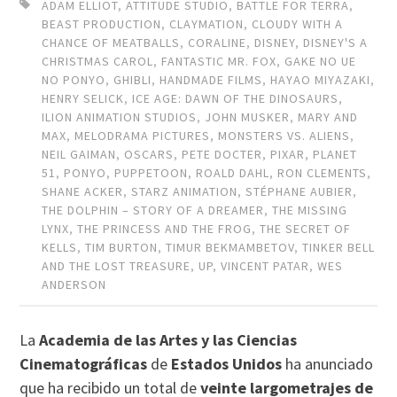
ADAM ELLIOT
,
ATTITUDE STUDIO
,
BATTLE FOR TERRA
,
BEAST PRODUCTION
,
CLAYMATION
,
CLOUDY WITH A
CHANCE OF MEATBALLS
,
CORALINE
,
DISNEY
,
DISNEY'S A
CHRISTMAS CAROL
,
FANTASTIC MR. FOX
,
GAKE NO UE
NO PONYO
,
GHIBLI
,
HANDMADE FILMS
,
HAYAO MIYAZAKI
,
HENRY SELICK
,
ICE AGE: DAWN OF THE DINOSAURS
,
ILION ANIMATION STUDIOS
,
JOHN MUSKER
,
MARY AND
MAX
,
MELODRAMA PICTURES
,
MONSTERS VS. ALIENS
,
NEIL GAIMAN
,
OSCARS
,
PETE DOCTER
,
PIXAR
,
PLANET
51
,
PONYO
,
PUPPETOON
,
ROALD DAHL
,
RON CLEMENTS
,
SHANE ACKER
,
STARZ ANIMATION
,
STÉPHANE AUBIER
,
THE DOLPHIN – STORY OF A DREAMER
,
THE MISSING
LYNX
,
THE PRINCESS AND THE FROG
,
THE SECRET OF
KELLS
,
TIM BURTON
,
TIMUR BEKMAMBETOV
,
TINKER BELL
AND THE LOST TREASURE
,
UP
,
VINCENT PATAR
,
WES
ANDERSON
La
Academia de las Artes y las Ciencias
Cinematográficas
de
Estados Unidos
ha anunciado
que ha recibido un total de
veinte largometrajes de