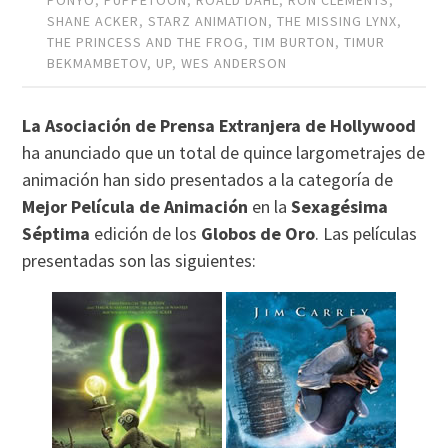
PONYO
,
PUPPETOON
,
ROALD DAHL
,
RON CLEMENTS
,
SHANE ACKER
,
STARZ ANIMATION
,
THE MISSING LYNX
,
THE PRINCESS AND THE FROG
,
TIM BURTON
,
TIMUR
BEKMAMBETOV
,
UP
,
WES ANDERSON
La Asociación de Prensa Extranjera de Hollywood
ha anunciado que un total de quince largometrajes de
animación han sido presentados a la categoría de
Mejor Película de Animación
en la
Sexagésima
Séptima
edición de los
Globos de Oro
. Las películas
presentadas son las siguientes: