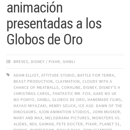
animación
presentadas a los
Globos de Oro
BREVES
,
DISNEY / PIXAR
,
GHIBLI
ADAM ELLIOT
,
ATTITUDE STUDIO
,
BATTLE FOR TERRA
,
BEAST PRODUCTION
,
CLAYMATION
,
CLOUDY WITH A
CHANCE OF MEATBALLS
,
CORALINE
,
DISNEY
,
DISNEY'S A
CHRISTMAS CAROL
,
FANTASTIC MR. FOX
,
GAKE NO UE
NO PONYO
,
GHIBLI
,
GLOBOS DE ORO
,
HANDMADE FILMS
,
HAYAO MIYAZAKI
,
HENRY SELICK
,
ICE AGE: DAWN OF THE
DINOSAURS
,
ILION ANIMATION STUDIOS
,
JOHN MUSKER
,
MARY AND MAX
,
MELODRAMA PICTURES
,
MONSTERS VS.
ALIENS
,
NEIL GAIMAN
,
PETE DOCTER
,
PIXAR
,
PLANET 51
,