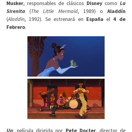
Musker
, responsables de clásicos
Disney
como
La
Sirenita
(
The Little Mermaid
, 1989) o
Aladdín
(
Aladdin
, 1992). Se estrenará en
España
el
4 de
Febrero
.
Up
: película dirigida por
Pete Docter
, director de