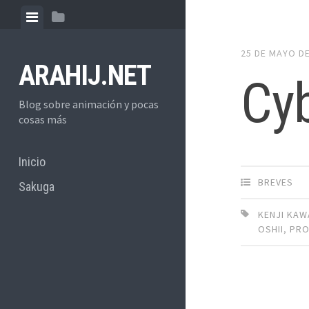
Skip
View
View
to
menu
sidebar
content
25 DE MAYO D
ARAHIJ.NET
Cy
Blog sobre animación y pocas
cosas más
Inicio
BREVES
Sakuga
KENJI KAW
OSHII
,
PRO