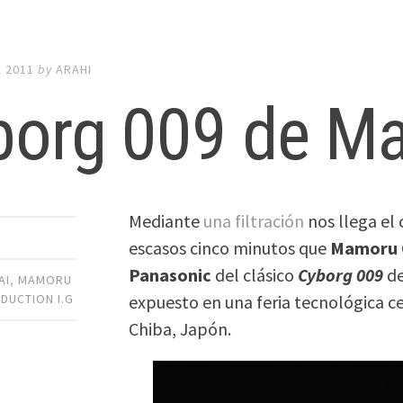
E 2011
by
ARAHI
borg 009 de Ma
Mediante
una filtración
nos llega el
escasos cinco minutos que
Mamoru 
Panasonic
del clásico
Cyborg 009
d
AI
,
MAMORU
expuesto en una feria tecnológica ce
DUCTION I.G
Chiba, Japón.