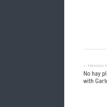
Post
← PREVIOUS 
navi
No hay p
with Gart