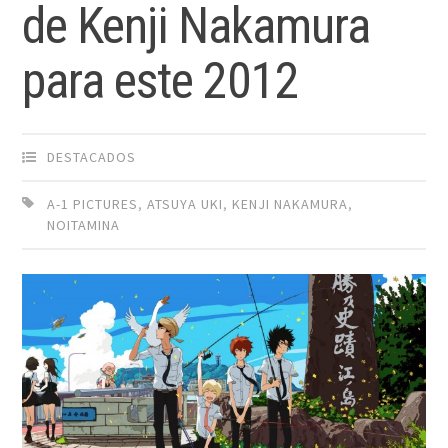
de Kenji Nakamura
para este 2012
DESTACADOS
A-1 PICTURES
,
ATSUYA UKI
,
KENJI NAKAMURA
,
NOITAMINA