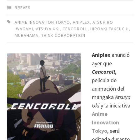
BREVES
ANIME INNOVATION TOKYO
,
ANIPLEX
,
ATSUHIRO
IWAGAMI
,
ATSUYA UKI
,
CENCOROLL
,
HIROAKI TAKEUCHI
,
MURAHAMA
,
THINK CORPORATION
Aniplex
anunció
ayer que
Cencoroll
,
película de
animación del
mangaka
Atsuya
Uki
y la iniciativa
Anime
Innovation
Tokyo
, será
editada durante