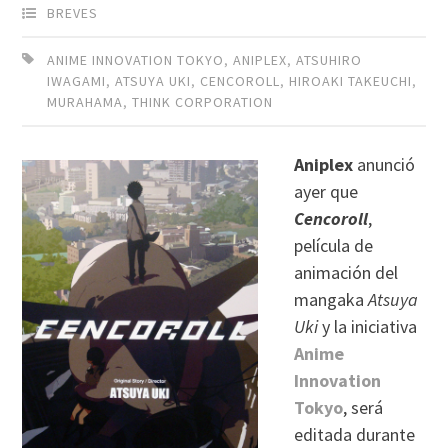
BREVES
ANIME INNOVATION TOKYO
,
ANIPLEX
,
ATSUHIRO
IWAGAMI
,
ATSUYA UKI
,
CENCOROLL
,
HIROAKI TAKEUCHI
,
MURAHAMA
,
THINK CORPORATION
Aniplex
anunció
ayer que
Cencoroll
,
película de
animación del
mangaka
Atsuya
Uki
y la iniciativa
Anime
Innovation
Tokyo
, será
editada durante