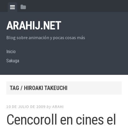
Skip
View
View
to
menu
sidebar
content
ARAHIJ.NET
Blog sobre animación y pocas cosas más
Inicio
Sakuga
TAG / HIROAKI TAKEUCHI
10 DE JULIO DE 2009
by
ARAHI
Cencoroll en cines el