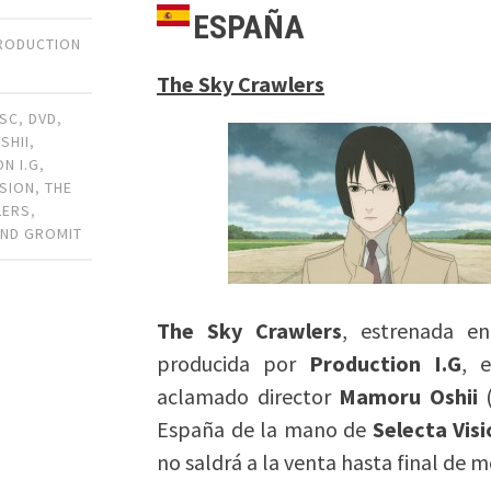
ESPAÑA
RODUCTION
The Sky Crawlers
ISC
,
DVD
,
SHII
,
N I.G
,
ISION
,
THE
LERS
,
AND GROMIT
The Sky Crawlers
, estrenada e
producida por
Production I.G
, 
aclamado director
Mamoru Oshii
España de la mano de
Selecta Vis
no saldrá a la venta hasta final de m