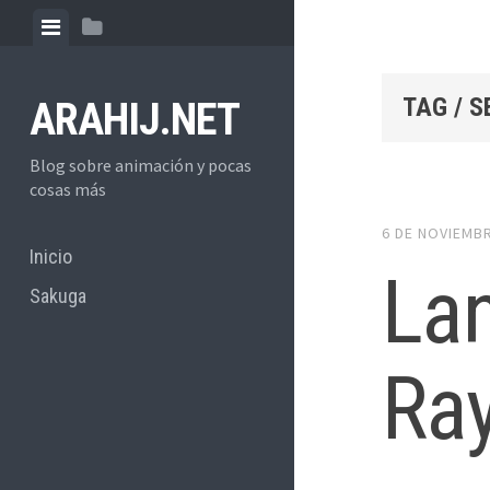
Skip
View
View
to
menu
sidebar
content
TAG / S
ARAHIJ.NET
Blog sobre animación y pocas
cosas más
6 DE NOVIEMB
Inicio
Lan
Sakuga
Ray