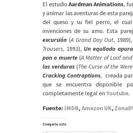
El estudio
Aardman Animations
, f
y animar las aventuras de esta par
del queso y su fiel perro, el cual
invenciones de su amo. Esta pare
excursión
(
A Grand Day Out
, 1989)
Trousers
, 1993),
Un equilado apur
pan o muerte
(
A Matter of Loaf an
las verduras
(
The Curse of the Were
Cracking Contraptions
, creada par
que se encuentra disponible pa
completamente legal en
Youtube
.
Fuente:
IMDB
,
Amazon UK
,
ZonaD
Comparte esto: