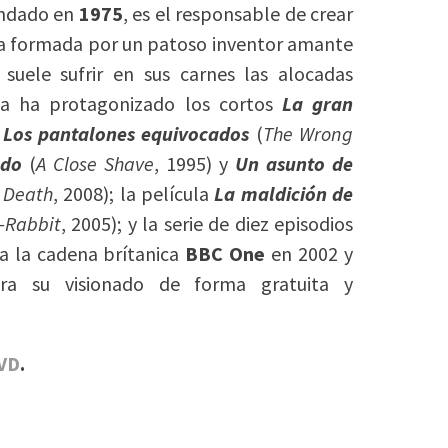
undado en
1975
, es el responsable de crear
eja formada por un patoso inventor amante
 suele sufrir en sus carnes las alocadas
ja ha protagonizado los cortos
La gran
,
Los pantalones equivocados
(
The Wrong
ado
(
A Close Shave
, 1995) y
Un asunto de
d Death
, 2008); la película
La maldición de
-Rabbit
, 2005); y la serie de diez episodios
a la cadena brítanica
BBC One
en 2002 y
ra su visionado de forma gratuita y
VD
.