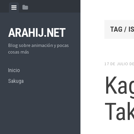
Skip
View
View
to
menu
sidebar
content
TAG / 
ARAHIJ.NET
Blog sobre animación y pocas
cosas más
17 DE JULIO D
Inicio
Ka
Sakuga
Ta