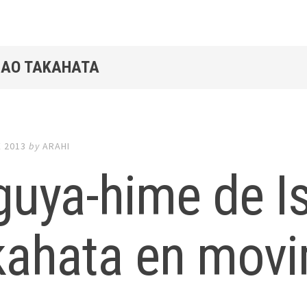
ISAO TAKAHATA
E 2013
by
ARAHI
guya-hime de I
kahata en movi