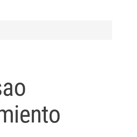
sao
miento