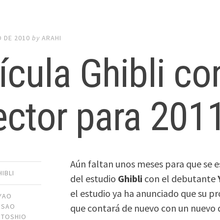
O DE 2010
by
ARAHI
ícula Ghibli c
ector para 201
Aún faltan unos meses para que se 
HIBLI
del estudio
Ghibli
con el debutante
el estudio ya ha anunciado que su p
YAO
que contará de nuevo con un nuevo d
ISAO
,
TOSHIO