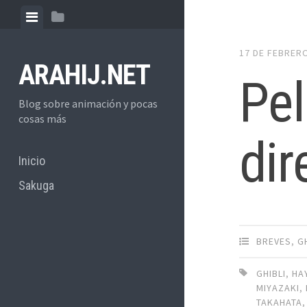
Skip
View
View
to
menu
sidebar
content
17 DE FEBRER
ARAHIJ.NET
Pel
Blog sobre animación y pocas
cosas más
dir
Inicio
Sakuga
BREVES
,
G
GHIBLI
,
HA
MIYAZAKI
,
TAKAHATA