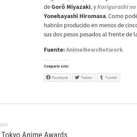
de
Gorô Miyazaki
, y
Karigurashi no 
Yonebayashi Hiromasa
. Como podé
habrán producido en menos de cinco 
sus dos pesos pesados al frente de 
Fuente:
AnimeNewsNetwork
Comparte esto:
Facebook
Twitter
Tumblr
POST
gation
 Tokyo Anime Awards