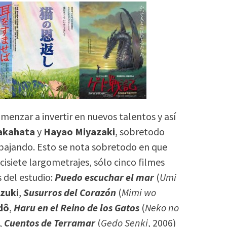
menzar a invertir en nuevos talentos y así
Takahata
y
Hayao Miyazaki
, sobretodo
abajando. Esto se nota sobretodo en que
ecisiete largometrajes, sólo cinco filmes
s del estudio:
Puedo escuchar el mar
(
Umi
zuki
,
Susurros del Corazón
(
Mimi wo
dô
,
Haru en el Reino de los Gatos
(
Neko no
,
Cuentos de Terramar
(
Gedo Senki
, 2006)