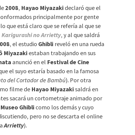
de
2008
,
Hayao Miyazaki
declaró que el
s conformados principalmente por gente
lo que está claro que se refería al que se
,
Karigurashi no Arrietty
, y al que saldrá
2008
, el estudio
Ghibli
reveló en una rueda
ô Miyazaki
estaban trabajando en sus
hata
anunció en el
Festival de Cine
ue el suyo estaría basado en la famosa
nto del Cortador de Bambú
). Por otra
ximo filme de
Hayao Miyazaki
saldrá en
ntes sacará un cortometraje animado por
l
Museo Ghibli
como los demás y cuyo
iscutiendo, pero no se descarta el online
 a
Arrietty
).