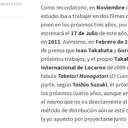
ONEBAYASHI
Como recordatorio, en
Noviembre
estudio iba a trabajar en dos filme
joven en los próximos tres años, por 
estrenará el
17 de Julio
de este año
en
2011
. Asimismo, en
Febrero de 
de prensa que
Isao Takahata
y
Gor
próximos trabajos, y el propio
Taka
Internacional de Locarno
de 2009 q
fabula
Taketori Monogatari
(
El Cue
parte, según
Toshio Suzuki
, el pró
los próximos cuatro años, aunque a
el mismo que no ira directamente a
método de distribución aún se está d
(y yo apuesto por proyectarse junto