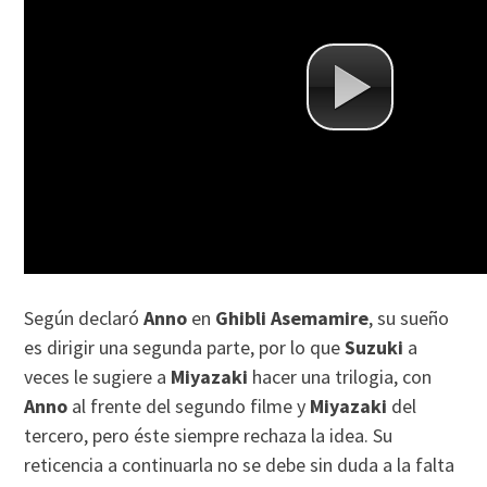
Según declaró
Anno
en
Ghibli Asemamire
, su sueño
es dirigir una segunda parte, por lo que
Suzuki
a
veces le sugiere a
Miyazaki
hacer una trilogia, con
Anno
al frente del segundo filme y
Miyazaki
del
tercero, pero éste siempre rechaza la idea. Su
reticencia a continuarla no se debe sin duda a la falta