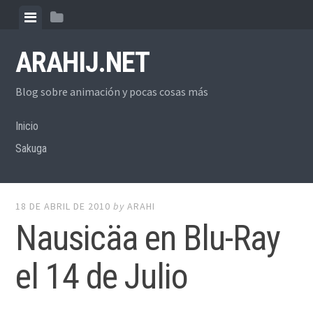
Skip
View
View
to
menu
sidebar
content
ARAHIJ.NET
Blog sobre animación y pocas cosas más
Inicio
Sakuga
18 DE ABRIL DE 2010
by
ARAHI
Nausicäa en Blu-Ray
el 14 de Julio