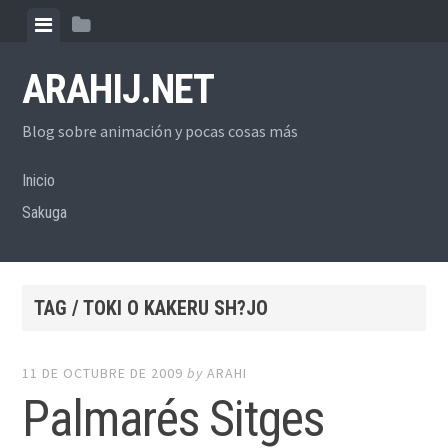
Skip
View
View
to
menu
sidebar
content
ARAHIJ.NET
Blog sobre animación y pocas cosas más
Inicio
Sakuga
TAG / TOKI O KAKERU SH?JO
11 DE OCTUBRE DE 2009
by
ARAHI
Palmarés Sitges