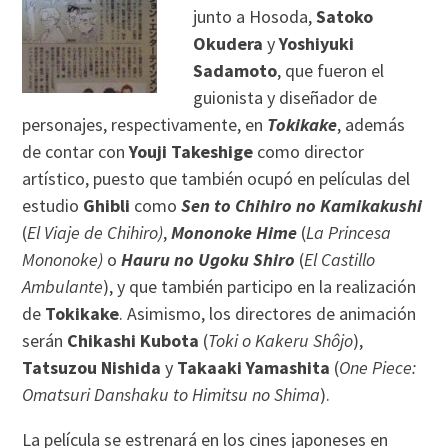
junto a Hosoda,
Satoko
Okudera
y
Yoshiyuki
Sadamoto
, que fueron el
guionista y diseñador de
personajes, respectivamente, en
Tokikake
, además
de contar con
Youji Takeshige
como director
artístico, puesto que también ocupó en películas del
estudio
Ghibli
como
Sen to Chihiro no Kamikakushi
(
El Viaje de Chihiro)
,
Mononoke Hime
(
La Princesa
Mononoke)
o
Hauru no Ugoku Shiro
(
El Castillo
Ambulante
), y que también participo en la realización
de
Tokikake
. Asimismo, los directores de animación
serán
Chikashi Kubota
(
Toki o Kakeru Shôjo
),
Tatsuzou Nishida
y
Takaaki Yamashita
(
One Piece:
Omatsuri Danshaku to Himitsu no Shima
).
La película se estrenará en los cines japoneses en