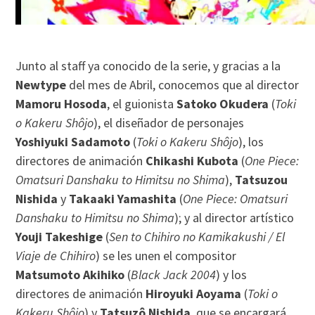
Junto al staff ya conocido de la serie, y gracias a la
Newtype
del mes de Abril, conocemos que al director
Mamoru Hosoda
, el guionista
Satoko Okudera
(
Toki
o Kakeru Shôjo
), el diseñador de personajes
Yoshiyuki Sadamoto
(
Toki o Kakeru Shôjo
), los
directores de animación
Chikashi Kubota
(
One Piece:
Omatsuri Danshaku to Himitsu no Shima
),
Tatsuzou
Nishida
y
Takaaki Yamashita
(
One Piece: Omatsuri
Danshaku to Himitsu no Shima
); y al director artístico
Youji Takeshige
(
Sen to Chihiro no Kamikakushi / El
Viaje de Chihiro
) se les unen el compositor
Matsumoto Akihiko
(
Black Jack 2004
) y los
directores de animación
Hiroyuki Aoyama
(
Toki o
Kakeru Shôjo
) y
Tatsuz
ô
Nishida
, que se encargará