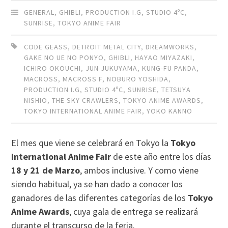
GENERAL
,
GHIBLI
,
PRODUCTION I.G
,
STUDIO 4ºC
,
SUNRISE
,
TOKYO ANIME FAIR
CODE GEASS
,
DETROIT METAL CITY
,
DREAMWORKS
,
GAKE NO UE NO PONYO
,
GHIBLI
,
HAYAO MIYAZAKI
,
ICHIRO OKOUCHI
,
JUN JUKUYAMA
,
KUNG-FU PANDA
,
MACROSS
,
MACROSS F
,
NOBURO YOSHIDA
,
PRODUCTION I.G
,
STUDIO 4ºC
,
SUNRISE
,
TETSUYA
NISHIO
,
THE SKY CRAWLERS
,
TOKYO ANIME AWARDS
,
TOKYO INTERNATIONAL ANIME FAIR
,
YOKO KANNO
El mes que viene se celebrará en Tokyo la
Tokyo
International Anime Fair
de este año entre los días
18 y 21 de Marzo
, ambos inclusive. Y como viene
siendo habitual, ya se han dado a conocer los
ganadores de las diferentes categorías de los
Tokyo
Anime Awards
, cuya gala de entrega se realizará
durante el transcurso de la feria.