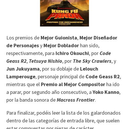
Los premios de
Mejor Guionista
,
Mejor Diseñador
de Personajes
y
Mejor Doblador
han sido,
respectivamente, para
Ichiro Okouchi
, por
Code
Geass R2
,
Tetsuya Nishio
, por
The Sky Crawlers
, y
Jun Jukuyama
, por su doblaje de
Lelouch
Lamperouge
, personaje principal de
Code Geass R2
,
mientras que el
Premio al Mejor Compositor
ha ido
a parar, por segundo año consecutivo, a
Yoko Kanno
,
por la banda sonora de
Macross Frontier
.
Para finalizar, podéis leer la lista de los galardonados
dentro de las categorías de entrada libre, que suelen
estar compuestas por piezas de carácter