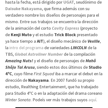
hasta la fecha, está dirigido por
UGAT
, seudónimo de
Daisuke Nakayama
, que firma además con su
verdadero nombre los diseños de personajes para el
mismo. Entre sus trabajos se encuentra la dirección
de la animación del corto
Cavity Express
(proyecto
de
Kenji Muto
y el estudio
Trick Block
presentado
ya hace tiempo a
AIT
), el diseño mecánico de
Vexille
,
la
intro del programa
de variedades
LINCOLN
de la
TBS,
Global Astroliner Number
de la compilación
Amazing Nuts!
y el diseño de personajes de
Mahô
Shôjo Tai Arusu
, siendo estos dos últimos de
Studio
4ºC
, cuyo filme
First Squad
iba a marcar el debut en la
dirección de
Nakayama
. En 2007 fundó su propio
estudio, Realthing Entertainment, que ha trabajado
para Studio 4ºC o en la adaptación del drama coreano
Winter Sonata
. Podeís ver más trabajos suyos
aquí
.