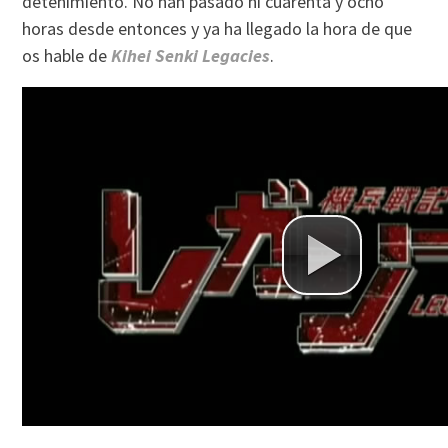
detenimiento. No han pasado ni cuarenta y ocho
horas desde entonces y ya ha llegado la hora de que
os hable de
Kihei Senki Legacies
.