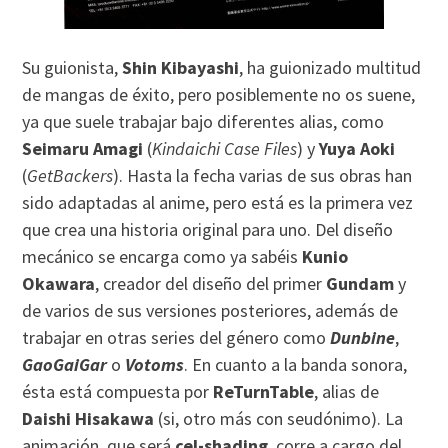
Su guionista,
Shin Kibayashi
, ha guionizado multitud
de mangas de éxito, pero posiblemente no os suene,
ya que suele trabajar bajo diferentes alias, como
Seimaru Amagi
(
Kindaichi Case Files
) y
Yuya Aoki
(
GetBackers
). Hasta la fecha varias de sus obras han
sido adaptadas al anime, pero está es la primera vez
que crea una historia original para uno. Del diseño
mecánico se encarga como ya sabéis
Kunio
Okawara
, creador del diseño del primer
Gundam
y
de varios de sus versiones posteriores, además de
trabajar en otras series del género como
Dunbine
,
GaoGaiGar
o
Votoms
. En cuanto a la banda sonora,
ésta está compuesta por
ReTurnTable
, alias de
Daishi Hisakawa
(si, otro más con seudónimo). La
animación, que será
cel-shading
, corre a cargo del