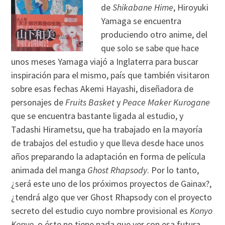
de
Shikabane Hime
, Hiroyuki
Yamaga se encuentra
produciendo otro anime, del
que solo se sabe que hace
unos meses Yamaga viajó a Inglaterra para buscar
inspiración para el mismo, país que también visitaron
sobre esas fechas Akemi Hayashi, diseñadora de
personajes de
Fruits Basket
y
Peace Maker Kurogane
que se encuentra bastante ligada al estudio, y
Tadashi Hirametsu, que ha trabajado en la mayoría
de trabajos del estudio y que lleva desde hace unos
años preparando la adaptación en forma de película
animada del manga
Ghost Rhapsody
. Por lo tanto,
¿será este uno de los próximos proyectos de Gainax?,
¿tendrá algo que ver Ghost Rhapsody con el proyecto
secreto del estudio cuyo nombre provisional es
Konyo
Konyo
, o éste no tiene nada que ver con esa futura