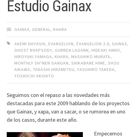
Estudio Gainax
GAINAX
,
GENERAL
,
KHARA
AKEMI HAYASHI
,
EVANGELION
,
EVANGELION 2.0
,
GAINAX
,
GHOST RHAPSODY
,
GURREN LAGANN
,
HIDEAKI ANNO
,
HIROYUKI YAMAGA
,
KHARA
,
MASAHIKO MURATA
,
MONTHLY SH?NEN GANGAN
,
SHIKABANE HIME
,
SHOU
AIKAWA
,
TADASHI HIRAMETSU
,
YASUHIRO TAKEDA
,
YOSHIICHI AKAHITO
Seguimos con el repaso a las novedades más
destacadas para este 2009 hablando de los proyectos
que Gainax, y xapa, van a sacar, o se rumorea en uno
de los casos, durante este año.
Empecemos