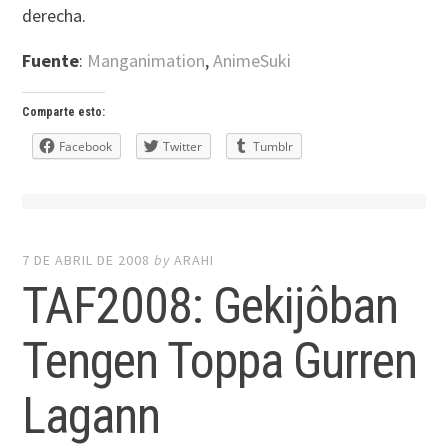
derecha.
Fuente
:
Manganimation
,
AnimeSuki
Comparte esto:
Facebook
Twitter
Tumblr
7 DE ABRIL DE 2008
by
ARAHI
TAF2008: Gekijôban
Tengen Toppa Gurren
Lagann