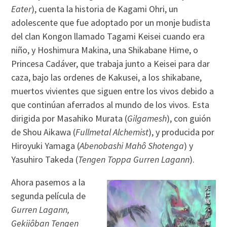
Eater
), cuenta la historia de Kagami Ohri, un
adolescente que fue adoptado por un monje budista
del clan Kongon llamado Tagami Keisei cuando era
niño, y Hoshimura Makina, una Shikabane Hime, o
Princesa Cadáver, que trabaja junto a Keisei para dar
caza, bajo las ordenes de Kakusei, a los shikabane,
muertos vivientes que siguen entre los vivos debido a
que continúan aferrados al mundo de los vivos. Esta
dirigida por Masahiko Murata (
Gilgamesh
), con guión
de Shou Aikawa (
Fullmetal Alchemist
), y producida por
Hiroyuki Yamaga (
Abenobashi Mahô Shotenga
) y
Yasuhiro Takeda (
Tengen Toppa Gurren Lagann
).
Ahora pasemos a la
segunda película de
Gurren Lagann,
Gekijôban Tengen