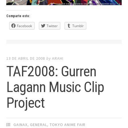
Comparte esto:
Facebook
Twitter
Tumblr
13 DE ABRIL DE 2008
by
ARAHI
TAF2008: Gurren
Lagann Music Clip
Project
GAINAX
,
GENERAL
,
TOKYO ANIME FAIR