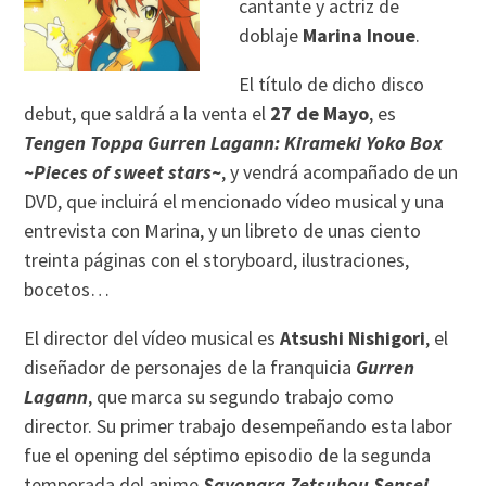
cantante y actriz de
doblaje
Marina Inoue
.
El título de dicho disco
debut, que saldrá a la venta el
27 de Mayo
, es
Tengen Toppa Gurren Lagann: Kirameki Yoko Box
~Pieces of sweet stars~
, y vendrá acompañado de un
DVD, que incluirá el mencionado vídeo musical y una
entrevista con Marina, y un libreto de unas ciento
treinta páginas con el storyboard, ilustraciones,
bocetos…
El director del vídeo musical es
Atsushi Nishigori
, el
diseñador de personajes de la franquicia
Gurren
Lagann
, que marca su segundo trabajo como
director. Su primer trabajo desempeñando esta labor
fue el opening del séptimo episodio de la segunda
temporada del anime
Sayonara Zetsubou Sensei
,