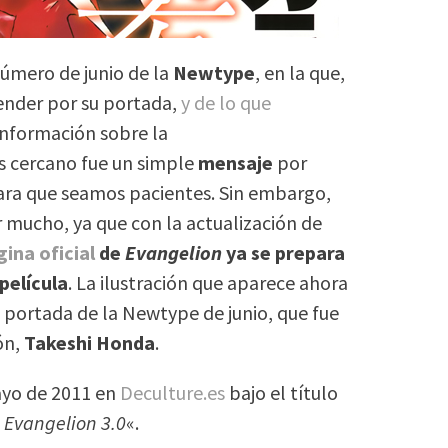
número de junio de la
Newtype
, en la que,
tender por su portada,
y de lo que
información sobre la
s cercano fue un simple
mensaje
por
ra que seamos pacientes. Sin embargo,
mucho, ya que con la actualización de
ina oficial
de
Evangelion
ya se prepara
 película
. La ilustración que aparece ahora
la portada de la Newtype de junio, que fue
ón,
Takeshi Honda
.
ayo de 2011 en
Deculture.es
bajo el título
 Evangelion 3.0
«.