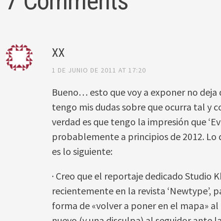
7 Comments
XX
1 DE JUNIO DE 2011 AT 17:20
Bueno… esto que voy a exponer no deja d
tengo mis dudas sobre que ocurra tal y co
verdad es que tengo la impresión que ‘Ev
probablemente a principios de 2012. Lo 
es lo siguiente:
· Creo que el reportaje dedicado Studio 
recientemente en la revista ‘Newtype’, 
forma de «volver a poner en el mapa» al 
nuevo (y una disculpa) al seguidor ante la