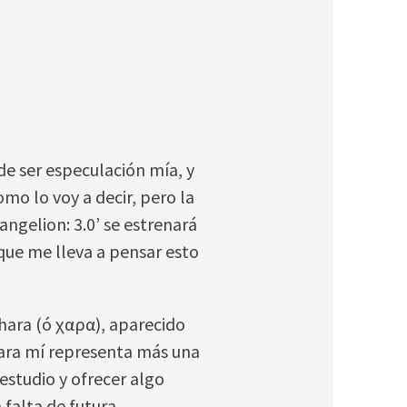
e ser especulación mía, y
mo lo voy a decir, pero la
angelion: 3.0’ se estrenará
que me lleva a pensar esto
Khara (ó χαρα), aparecido
para mí representa más una
estudio y ofrecer algo
 falta de futura