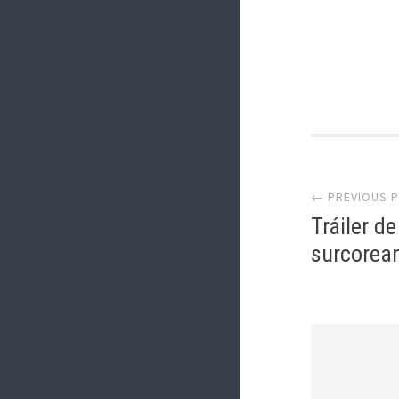
Post
← PREVIOUS 
navi
Tráiler d
surcorea