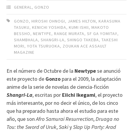
GENERAL
,
GONZO
GONZO
,
HIROSHI OHNOGI
,
JAMES HILTON
,
KARASUMA
TASUKU
,
KENICHI YOSHIDA
,
KUMI ISHII
,
MAKOTO
BESSHO
,
NEWTYPE
,
RANGE MURATA
,
SF GA YOMITAI!
,
SHAMBHALA
,
SHANGRI-LA
,
SHINGO TAKEBA
,
TAKESHI
MORI
,
YOTA TSURUOKA
,
ZOUKAN ACE ASSAULT
MAGAZINE
En el número de Octubre de la
Newtype
se anunció
este proyecto de
Gonzo
para el 2009, la adaptación
anime de la serie de novelas de ciencia-ficción
Shangri-La
, escritas por
Eiichi Ikegami
, el proyecto
más interesante, por no decir el único, de los cinco
que ha preparado hasta ahora el estudio para este
año, que son
Afro Samurai Resurrection
,
Druaga no
Tou: the Sword of Uruk
,
Saki
y
Slap Up Party: Arad