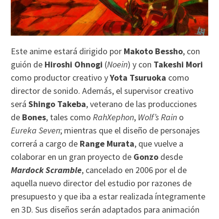
Este anime estará dirigido por
Makoto Bessho
, con
guión de
Hiroshi Ohnogi
(
Noein
) y con
Takeshi Mori
como productor creativo y
Yota Tsuruoka
como
director de sonido. Además, el supervisor creativo
será
Shingo Takeba
, veterano de las producciones
de
Bones
, tales como
RahXephon
,
Wolf’s Rain
o
Eureka Seven
; mientras que el diseño de personajes
correrá a cargo de
Range Murata
, que vuelve a
colaborar en un gran proyecto de
Gonzo
desde
Mardock Scramble
, cancelado en 2006 por el de
aquella nuevo director del estudio por razones de
presupuesto y que iba a estar realizada íntegramente
en 3D. Sus diseños serán adaptados para animación