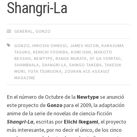
Shangri-La
GENERAL
,
GONZO
GONZO
,
HIROSHI OHNOGI
,
JAMES HILTON
,
KARASUMA
TASUKU
,
KENICHI YOSHIDA
,
KUMI ISHII
,
MAKOTO
BESSHO
,
NEWTYPE
,
RANGE MURATA
,
SF GA YOMITAI!
,
SHAMBHALA
,
SHANGRI-LA
,
SHINGO TAKEBA
,
TAKESHI
MORI
,
YOTA TSURUOKA
,
ZOUKAN ACE ASSAULT
MAGAZINE
En el número de Octubre de la
Newtype
se anunció
este proyecto de
Gonzo
para el 2009, la adaptación
anime de la serie de novelas de ciencia-ficción
Shangri-La
, escritas por
Eiichi Ikegami
, el proyecto
más interesante, por no decir el único, de los cinco