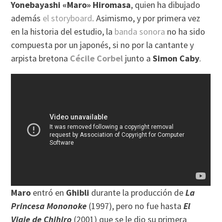
Yonebayashi «Maro» Hiromasa
, quien ha dibujado
además
el storyboard
. Asimismo, y por primera vez
en la historia del estudio, la
banda sonora
no ha sido
compuesta por un japonés, si no por la cantante y
arpista bretona
Cécile Corbel
junto a
Simon Caby
.
Maro
entró en
Ghibli
durante la producción de
La
Princesa Mononoke
(1997), pero no fue hasta
El
Viaje de Chihiro
(2001) que se le dio su primera