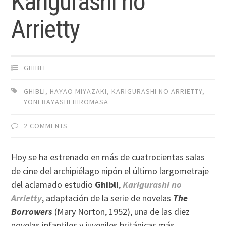
Karigurashi no
Arrietty
GHIBLI
GHIBLI
,
HAYAO MIYAZAKI
,
KARIGURASHI NO ARRIETTY
,
YONEBAYASHI HIROMASA
2 COMMENTS
Hoy se ha estrenado en más de cuatrocientas salas
de cine del archipiélago nipón el último largometraje
del aclamado estudio
Ghibli
,
Karigurashi no
Arrietty
, adaptación de la serie de novelas
The
Borrowers
(Mary Norton, 1952), una de las diez
novelas infantiles y juveniles británicas más