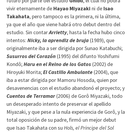
futuro por parte del estudio
Ghibli
, el cual no podrá
vivir eternamente de
Hayao Miyazaki
ni de
Isao
Takahata
, pero tampoco es la primera, ni la última,
ya que el año que viene habrá otro debut dentro del
estudio. Sin contar
Arrietty
, hasta la fecha hubo cinco
intentos:
Nicky, la aprendiz de bruja
(1989), que
originalmente iba a ser dirigida por Sunao Katabuchi;
Susurros del Corazón
(1995) del difunto Yoshifumi
Kondô;
Haru en el Reino de los Gatos
(2002) de
Hiroyuki Morita;
El Castillo Ambulante
(2004), que
iba a estar dirigida por Mamoru Hosoda, quien por
desavenencias con el estudio abandonó el proyecto; y
Cuentos de Terramar
(2006) de Gorô Miyazaki, todo
un desesperado intento de preservar el apellido
Miyazaki, y que pese a la nula experiencia de Gorô, y la
total oposición de su padre, firmó un mejor debut
que Isao Takahata con su
Hols, el Principe del Sol