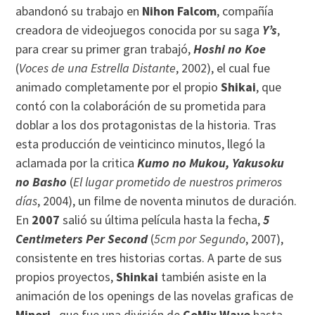
abandonó su trabajo en
Nihon Falcom
, compañía
creadora de videojuegos conocida por su saga
Y’s
,
para crear su primer gran trabajó,
Hoshi no Koe
(
Voces de una Estrella Distante
, 2002), el cual fue
animado completamente por el propio
Shikai
, que
contó con la colaboráción de su prometida para
doblar a los dos protagonistas de la historia. Tras
esta producción de veinticinco minutos, llegó la
aclamada por la critica
Kumo no Mukou, Yakusoku
no Basho
(
El lugar prometido de nuestros primeros
días
, 2004), un filme de noventa minutos de duración.
En
2007
salió su última película hasta la fecha,
5
Centimeters Per Second
(
5cm por Segundo
, 2007),
consistente en tres historias cortas. A parte de sus
propios proyectos,
Shinkai
también asiste en la
animación de los openings de las novelas graficas de
Minori
, que fue una división de
CoMix Wave
hasta