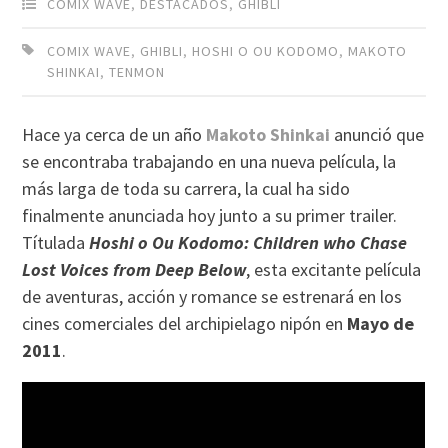
COMIX WAVE
,
DESTACADOS
,
GHIBLI
COMIX WAVE
,
GHIBLI
,
HOSHI O OU KODOMO
,
MAKOTO
SHINKAI
,
TENMON
Hace ya cerca de un año
Makoto Shinkai
anunció que
se encontraba trabajando en una nueva película, la
más larga de toda su carrera, la cual ha sido
finalmente anunciada hoy junto a su primer trailer.
Títulada
Hoshi o Ou Kodomo: Children who Chase
Lost Voices from Deep Below
, esta excitante película
de aventuras, acción y romance se estrenará en los
cines comerciales del archipielago nipón en
Mayo de
2011
.