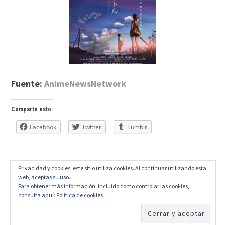
Fuente:
AnimeNewsNetwork
Comparte esto:
Facebook
Twitter
Tumblr
Privacidad y cookies: este sitio utiliza cookies. Al continuar utilizando esta
web, aceptas su uso.
Para obtener más información, incluido cómo controlar las cookies,
PROUDLY POWERED BY WORDPRESS
consulta aquí:
Política de cookies
THEME: EDITOR BY
ARRAY