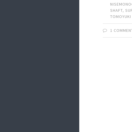
NISEMONO
SHAFT
,
SU
TOMOYUKI
1 COMMEN