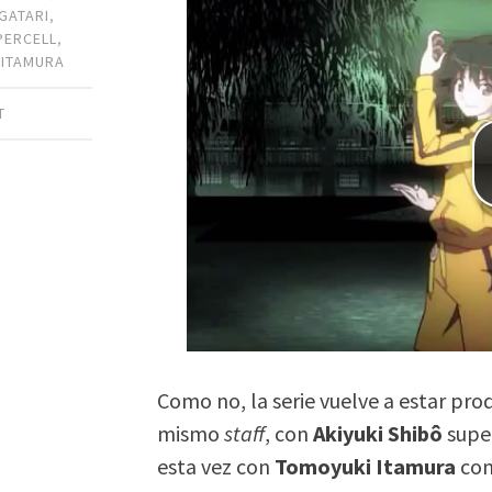
GATARI
,
PERCELL
,
 ITAMURA
T
Como no, la serie vuelve a estar pro
mismo
staff
, con
Akiyuki Shibô
super
esta vez con
Tomoyuki Itamura
com