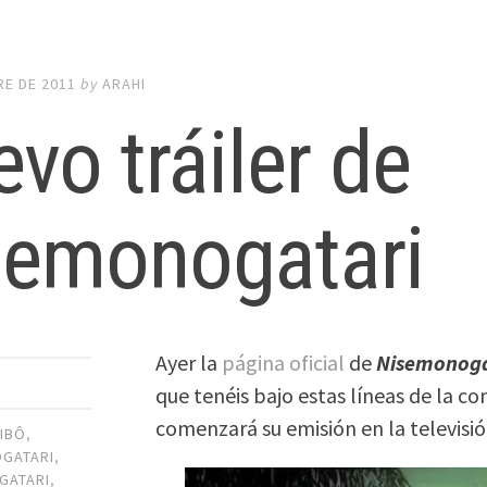
RE DE 2011
by
ARAHI
vo tráiler de
semonogatari
Ayer la
página oficial
de
Nisemonoga
que tenéis bajo estas líneas de la c
comenzará su emisión en la televisi
HIBÔ
,
GATARI
,
GATARI
,