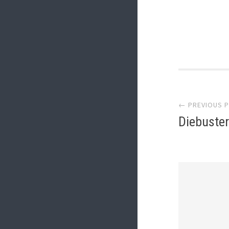
Post
← PREVIOUS 
navi
Diebuster