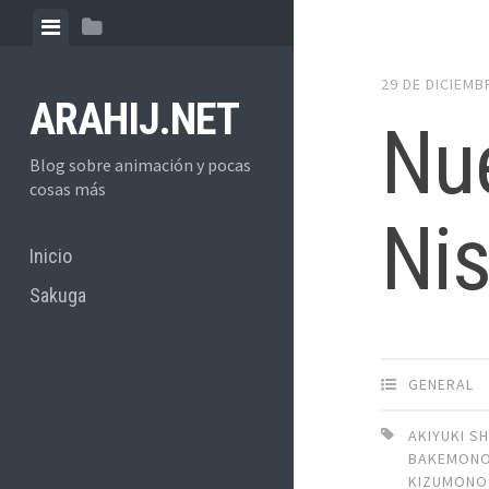
Skip
View
View
to
menu
sidebar
content
29 DE DICIEMB
ARAHIJ.NET
Nue
Blog sobre animación y pocas
cosas más
Ni
Inicio
Sakuga
GENERAL
AKIYUKI S
BAKEMONO
KIZUMONO