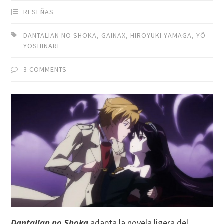
RESEÑAS
DANTALIAN NO SHOKA
,
GAINAX
,
HIROYUKI YAMAGA
,
YÔ
YOSHINARI
3 COMMENTS
Dantalian no Shoka
adapta la novela ligera del