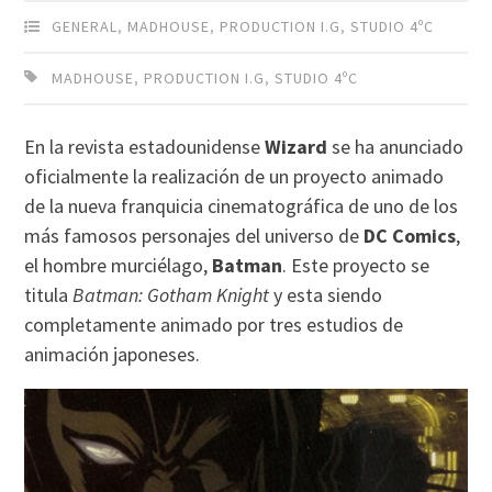
GENERAL
,
MADHOUSE
,
PRODUCTION I.G
,
STUDIO 4ºC
MADHOUSE
,
PRODUCTION I.G
,
STUDIO 4ºC
En la revista estadounidense
Wizard
se ha anunciado
oficialmente la realización de un proyecto animado
de la nueva franquicia cinematográfica de uno de los
más famosos personajes del universo de
DC Comics
,
el hombre murciélago,
Batman
. Este proyecto se
titula
Batman: Gotham Knight
y esta siendo
completamente animado por tres estudios de
animación japoneses.