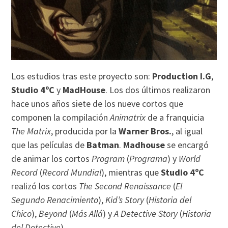
Los estudios tras este proyecto son:
Production I.G
,
Studio 4ºC
y
MadHouse
. Los dos últimos realizaron
hace unos años siete de los nueve cortos que
componen la compilación
Animatrix
de a franquicia
The Matrix
, producida por la
Warner Bros.
, al igual
que las películas de
Batman
.
Madhouse
se encargó
de animar los cortos
Program
(
Programa
) y
World
Record
(
Record Mundial
), mientras que
Studio 4ºC
realizó los cortos
The Second Renaissance
(
El
Segundo Renacimiento
),
Kid’s Story
(
Historia del
Chico
),
Beyond
(
Más Allá
) y
A Detective Story
(
Historia
del Detective
).