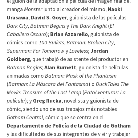
el guión de la adaptación a película de imagen real del
manga
Monster
junto al creador del mismo,
Naoki
Urasawa
;
David S. Goyer
, guionista de las películas
Dark City
,
Batman Begins
y
The Dark Knight
(
El
Caballero Oscuro
);
Brian Azzarello
, guionista de
cómics como
100 Bullets
,
Batman: Broken City
,
Superman: For Tomorrow
y
Loveless
;
Jordan
Goldberg
, que trabajó de asistente del productor en
Batman Begins
;
Alan Burnett
, guionista de películas
animadas como
Batman: Mask of the Phantasm
(
Batman: La Máscara del Fantasma
) o
DuckTales The
Movie: Treasure of the Lost Lamp
(
PatoAventuras: La
película
); y
Greg Rucka
, novelista y guionista de
cómic, siendo uno de sus trabajos más notables
Gotham Central
, cómic que se centra en el
Departamento de Policía de la Ciudad de Gotham
y las dificultades de sus integrantes de vivir y trabajar