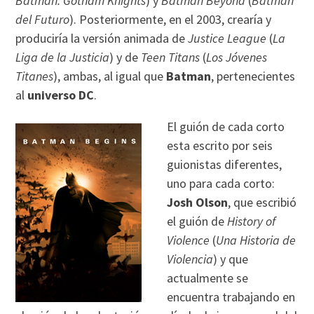
Batman: Gotham Knights
) y
Batman Beyond
(
Batman
del Futuro
). Posteriormente, en el 2003, crearía y
produciría la versión animada de
Justice League
(
La
Liga de la Justicia
) y de
Teen Titans
(
Los Jóvenes
Titanes
), ambas, al igual que
Batman
, pertenecientes
al
universo DC
.
El guión de cada corto
esta escrito por seis
guionistas diferentes,
uno para cada corto:
Josh Olson
, que escribió
el guión de
History of
Violence
(
Una Historia de
Violencia
) y que
actualmente se
encuentra trabajando en