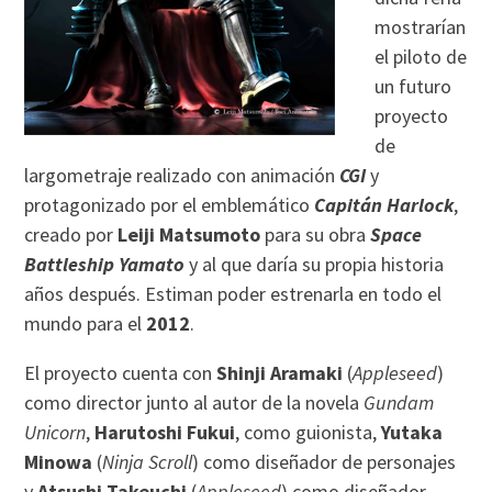
mostrarían
el piloto de
un futuro
proyecto
de
largometraje realizado con animación
CGI
y
protagonizado por el emblemático
Capitán Harlock
,
creado por
Leiji Matsumoto
para su obra
Space
Battleship Yamato
y al que daría su propia historia
años después. Estiman poder estrenarla en todo el
mundo para el
2012
.
El proyecto cuenta con
Shinji Aramaki
(
Appleseed
)
como director junto al autor de la novela
Gundam
Unicorn
,
Harutoshi Fukui
, como guionista,
Yutaka
Minowa
(
Ninja Scroll
) como diseñador de personajes
y
Atsushi Takeuchi
(
Appleseed
) como diseñador