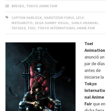
BREVES
,
TOKYO ANIME FAIR
CAPITAN HARLOCK
,
HARUTOSHI FUKUI
,
LEIJI
MATSUMOTO
,
SEGA SAMMY VISUAL
,
SHINJI ARAMAKI
,
TAF2010
,
TOEI
,
TOKYO INTERNATIONAL ANIME FAIR
Toei
Animation
anunció un
par de días
antes de
iniciarse la
Tokyo
Internatio
nal Anime
Fair
que en
dicha feria