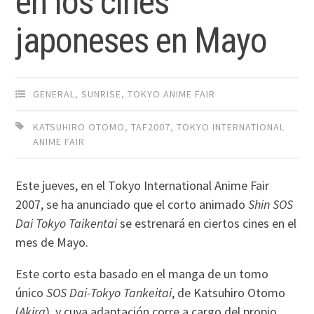
en los cines
japoneses en Mayo
GENERAL
,
SUNRISE
,
TOKYO ANIME FAIR
KATSUHIRO OTOMO
,
TAF2007
,
TOKYO INTERNATIONAL
ANIME FAIR
Este jueves, en el Tokyo International Anime Fair
2007, se ha anunciado que el corto animado
Shin SOS
Dai Tokyo Taikentai
se estrenará en ciertos cines en el
mes de Mayo.
Este corto esta basado en el manga de un tomo
único
SOS Dai-Tokyo Tankeitai
, de Katsuhiro Otomo
(
Akira
), y cuya adaptación corre a cargo del propio