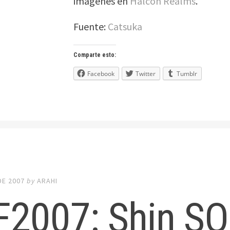
imágenes en
Halcon Realms
.
Fuente:
Catsuka
Comparte esto:
Facebook
Twitter
Tumblr
DE 2007
by
ARAHI
F2007: Shin SO