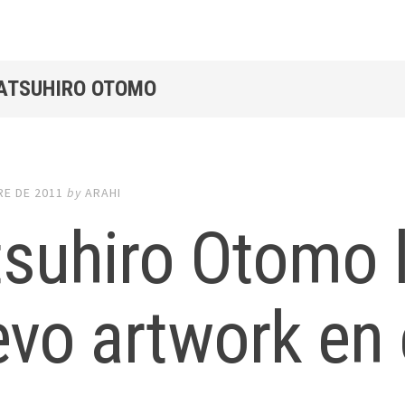
KATSUHIRO OTOMO
RE DE 2011
by
ARAHI
tsuhiro Otomo 
vo artwork en