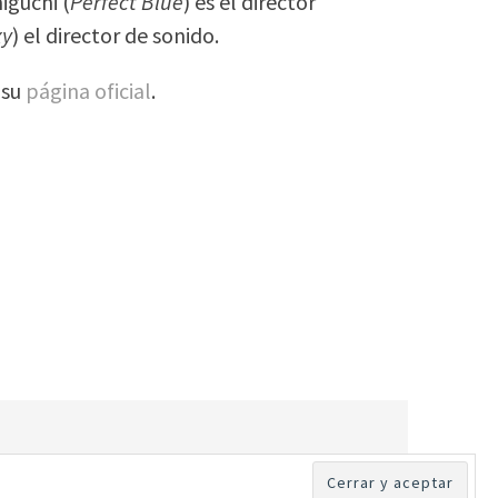
iguchi (
Perfect Blue
) es el director
xy
) el director de sonido.
 su
página oficial
.