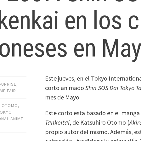
kenkai en los c
poneses en Ma
Este jueves, en el Tokyo Internation
SUNRISE
,
corto animado
Shin SOS Dai Tokyo T
ME FAIR
mes de Mayo.
O OTOMO
,
Este corto esta basado en el manga
TOKYO
ONAL ANIME
Tankeitai
, de Katsuhiro Otomo (
Akir
propio autor del mismo. Además, e