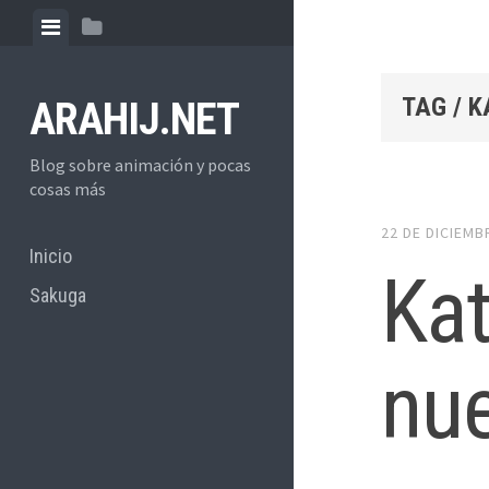
Skip
View
View
to
menu
sidebar
content
TAG / 
ARAHIJ.NET
Blog sobre animación y pocas
cosas más
22 DE DICIEMB
Inicio
Ka
Sakuga
nue