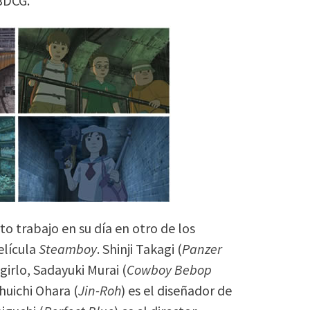
3DCG.
to trabajo en su día en otro de los
elícula
Steamboy
. Shinji Takagi (
Panzer
igirlo, Sadayuki Murai (
Cowboy Bebop
huichi Ohara (
Jin-Roh
) es el diseñador de