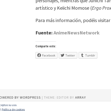
personajes, mientras que Junichi Tan
artístico y Keiichi Momose (
Ergo Pro
Para más información, podéis visitar
Fuente:
AnimeNewsNetwork
Comparte esto:
Facebook
Twitter
Tumblr
POWERED BY WORDPRESS
|
THEME: EDITOR BY
ARRAY
aceptas su uso.
í:
Política de cookies