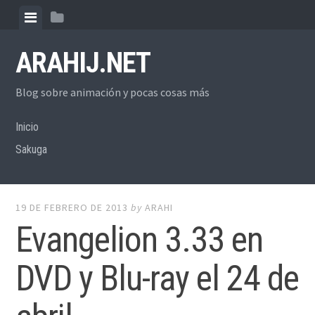
Skip
View
View
to
menu
sidebar
content
ARAHIJ.NET
Blog sobre animación y pocas cosas más
Inicio
Sakuga
19 DE FEBRERO DE 2013
by
ARAHI
Evangelion 3.33 en
DVD y Blu-ray el 24 de