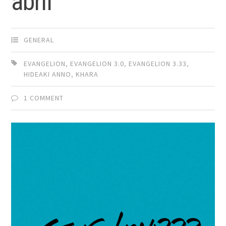
abril
GENERAL
EVANGELION
,
EVANGELION 3.0
,
EVANGELION 3.33
,
HIDEAKI ANNO
,
KHARA
1 COMMENT