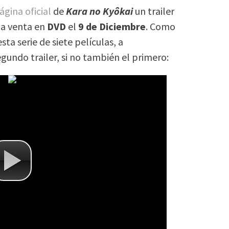
ágina oficial
de
Kara no Kyôkai
un trailer
 la venta en
DVD
el
9 de Diciembre
. Como
sta serie de siete películas, a
egundo trailer, si no también el primero: