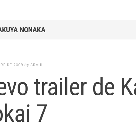
TAKUYA NONAKA
BRE DE 2009
by
ARAHI
vo trailer de K
kai 7