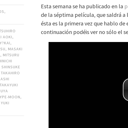
Esta semana se ha publicado en la
p
OS
,
de la séptima película, que saldrá a
ésta es la primera vez que hablo de e
continuación podéis ver no sólo el s
TSUHIRO
EI AOKI
,
Y?KAI
,
ASU
,
MASAKI
U
,
MITSURU
HINICHI
,
SHINSUKE
,
TAKAHIRO
KASHI
TAKAYUKI
KUYA
TYPE-MOON
,
,
YUKI