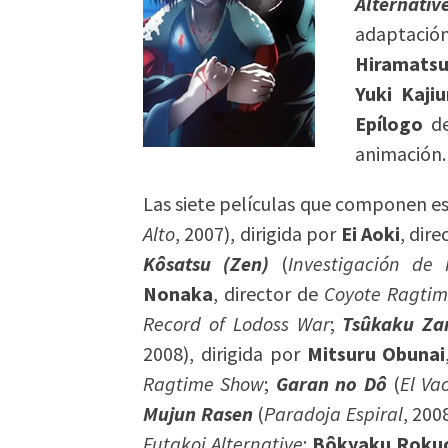
Alternativ
adaptac
Hiramats
Yuki Kajiu
Epílogo
de
animación.
Las siete películas que componen es
Alto
, 2007), dirigida por
Ei Aoki
, dir
Kôsatsu (Zen)
(
Investigación de 
Nonaka
, director de
Coyote Ragti
Record of Lodoss War
;
Tsûkaku Za
2008), dirigida por
Mitsuru Obunai
Ragtime Show
;
Garan no Dô
(
El Va
Mujun Rasen
(
Paradoja Espiral
, 200
Futakoi Alternative
;
Bôkyaku Roku