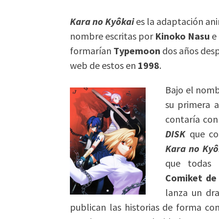
Kara no Kyôkai
es la adaptación ani
nombre escritas por
Kinoko Nasu
e 
formarían
Typemoon
dos años despu
web de estos en
1998
.
Bajo el nom
su primera a
contaría con
DISK
que con
Kara no Kyô
que todas l
Comiket de 
lanza un dr
publican las historias de forma co