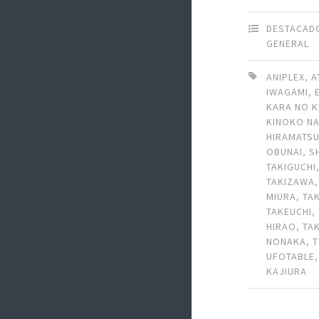
DESTACAD
GENERAL
ANIPLEX
,
A
IWAGAMI
,
KARA NO K
KINOKO N
HIRAMATS
OBUNAI
,
S
TAKIGUCHI
TAKIZAWA
MIURA
,
TA
TAKEUCHI
,
HIRAO
,
TA
NONAKA
,
UFOTABLE
KAJIURA