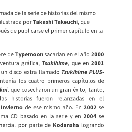
mada de la serie de historias del mismo
ilustrada por
Takashi Takeuchi
, que
és de publicarse el primer capítulo en la
bre de
Typemoon
sacarían en el año
2000
ventura gráfica,
Tsukihime
, que en
2001
 un disco extra llamado
Tsukihime PLUS-
tenía los cuatro primeros capítulos de
kai
, que cosecharon un gran éxito, tanto,
as historias fueron relanzadas en el
Invierno
de ese mismo año. En
2002
se
ama CD basado en la serie y en
2004
se
mercial por parte de
Kodansha
logrando