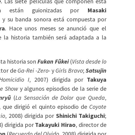
e
. Las siete películas que componen esta
ión están guionizadas por
Masaki
u
y su banda sonora está compuesta por
ra
. Hace unos meses se anunció que el
 la historia también será adaptada a la
ta historia son
Fukan Fûkei
(
Vista desde lo
ector de
Ga-Rei -Zero-
y
Girls Bravo
;
Satsujin
Homicidio I
, 2007) dirigida por
Takuya
me Show
y algunos episodios de la serie de
nryû
(
La Sensación de Dolor que Queda
,
, que dirigió el quinto episodio de
Coyote
cio
, 2008) dirigida por
Shinichi Takiguchi
;
8) dirigida por
Takayuki Hirao
, director de
on
(
Recuerdo del Olvido
, 2008) dirigida por