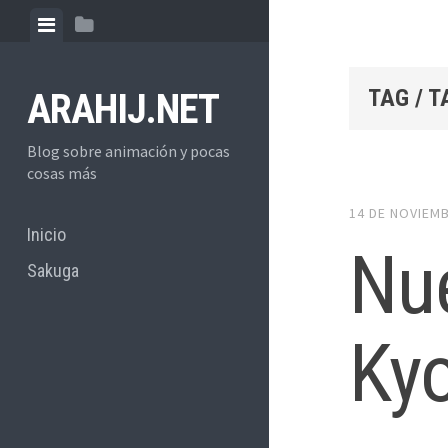
Skip
View
View
to
menu
sidebar
content
TAG / 
ARAHIJ.NET
Blog sobre animación y pocas
cosas más
14 DE NOVIEM
Inicio
Nue
Sakuga
Kyo