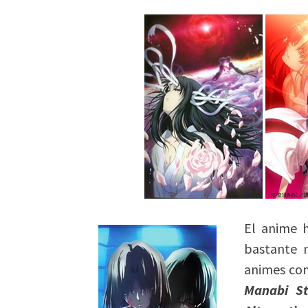
El anime 
bastante n
animes c
Manabi St