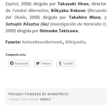
Espiral
, 2008) dirigida por
Takayuki Hirao
, director
de
Futakoi Alternative
;
Bôkyaku Rokuon
(
Recuerdo
del Olvido
, 2008) dirigida por
Takahiro Miura
; y
Satsujin Kôsatsu (Go)
(
Investigación de Homicidio II
,
2009) dirigida por
Shinsuke Takizawa
.
Fuente:
AnimeNewsNetwork
,
Wikipedia
.
Comparte esto:
Facebook
Twitter
Tumblr
PROUDLY POWERED BY WORDPRESS
THEME: EDITOR BY
ARRAY