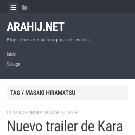
Skip
View
View
to
menu
sidebar
content
ARAHIJ.NET
Blog sobre animación y pocas cosas más
Inicio
Sakuga
TAG / MASAKI HIRAMATSU
14 DE NOVIEMBRE DE 2009
by
ARAHI
Nuevo trailer de Kara