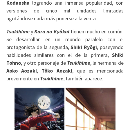
Kodansha
logrando una inmensa popularidad, con
versiones de cinco mil unidades limitadas
agotándose nada más ponerse a la venta.
Tsukihime
y
Kara no Kyôkai
tienen mucho en común.
Se desarrollan en un mundo paralelo con el
protagonista de la segunda,
Shiki Ryôgi
, poseyendo
habilidades similares con el de la primera,
Shiki
Tohno
, y otro personaje de
Tsukihime
, la hermana de
Aoko Aozaki
,
Tôko Aozaki
, que es mencionada
brevemente en
Tsukihime
, también aparece.