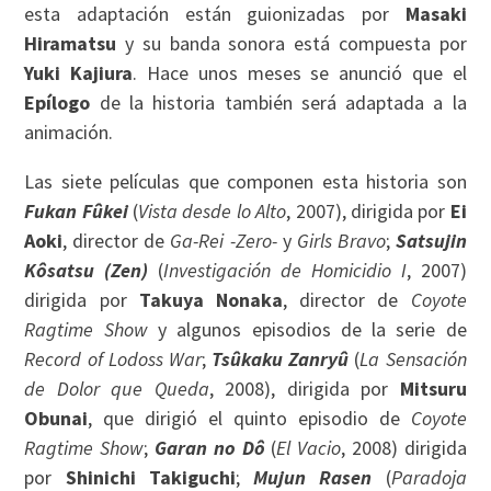
esta adaptación están guionizadas por
Masaki
Hiramatsu
y su banda sonora está compuesta por
Yuki Kajiura
. Hace unos meses se anunció que el
Epílogo
de la historia también será adaptada a la
animación.
Las siete películas que componen esta historia son
Fukan Fûkei
(
Vista desde lo Alto
, 2007), dirigida por
Ei
Aoki
, director de
Ga-Rei -Zero-
y
Girls Bravo
;
Satsujin
Kôsatsu (Zen)
(
Investigación de Homicidio I
, 2007)
dirigida por
Takuya Nonaka
, director de
Coyote
Ragtime Show
y algunos episodios de la serie de
Record of Lodoss War
;
Tsûkaku Zanryû
(
La Sensación
de Dolor que Queda
, 2008), dirigida por
Mitsuru
Obunai
, que dirigió el quinto episodio de
Coyote
Ragtime Show
;
Garan no Dô
(
El Vacio
, 2008) dirigida
por
Shinichi Takiguchi
;
Mujun Rasen
(
Paradoja