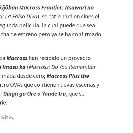
kijôban Macross Frontier: Itsuwari no
a: La Falsa Diva
), se estrenará en cines el
segunda película, la cual puede que sea
echa de estreno pero ya se ha confirmado
cia
Macross
han recibido un proyecto
e Imasu ka
(
Macross: Do You Remember
animada desde cero;
Macross Plus the
atro OVAs que contiene nuevas escenas y
: Ginga ga Ore o Yonde Iru
, que se
ie.
 Site
.