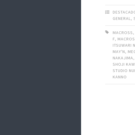
DESTACAD
GENERAL
,
MACROSS
F
,
MACROS
ITSUWARI 
MAY'N
,
ME
NAKAJIMA
SHOJI KA
STUDIO NU
KANNO