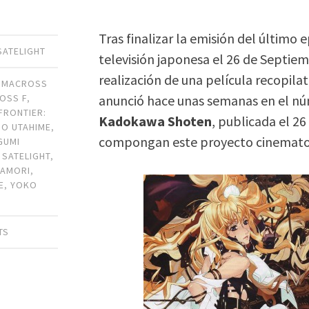
Tras finalizar la emisión del último 
SATELIGHT
televisión japonesa el 26 de Septie
realización de una película recopilat
,
MACROSS
anunció hace unas semanas en el nú
OSS F
,
FRONTIER:
Kadokawa Shoten
, publicada el 26
NO UTAHIME
,
compongan este proyecto cinemato
GUMI
,
SATELIGHT
,
WAMORI
,
E
,
YOKO
TS