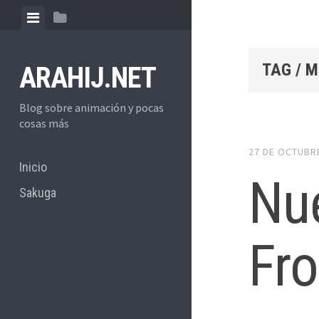
Skip
View
View
to
menu
sidebar
content
TAG / 
ARAHIJ.NET
Blog sobre animación y pocas
cosas más
27 DE OCTUBR
Inicio
Nue
Sakuga
Fro