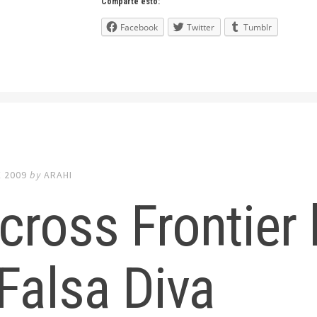
Comparte esto:
Facebook
Twitter
Tumblr
E 2009
by
ARAHI
ross Frontier l
Falsa Diva