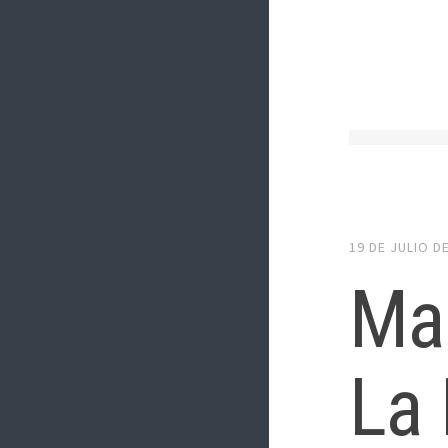
19 DE JULIO D
Mac
La 