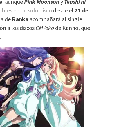
e
, aunque
Pink Moonson
y
Tenshi ni
ibles en un solo disco
desde el
21 de
ma de
Ranka
acompañará al single
ón a los discos
CMYoko
de Kanno, que
e
.