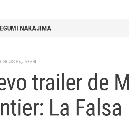
MEGUMI NAKAJIMA
E DE 2009
by
ARAHI
vo trailer de 
ntier: La Falsa