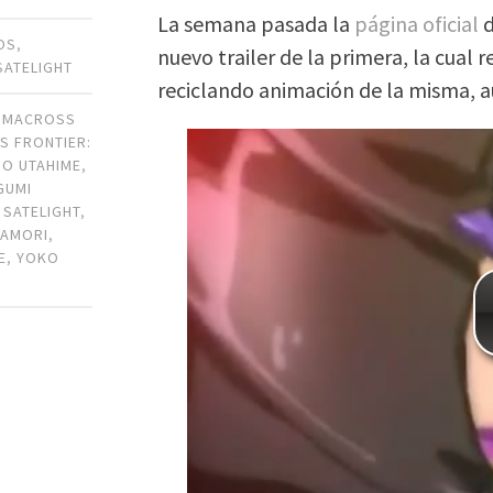
La semana pasada la
página oficial
OS
,
nuevo trailer de la primera, la cual re
SATELIGHT
reciclando animación de la misma, 
,
MACROSS
S FRONTIER:
NO UTAHIME
,
GUMI
,
SATELIGHT
,
WAMORI
,
E
,
YOKO