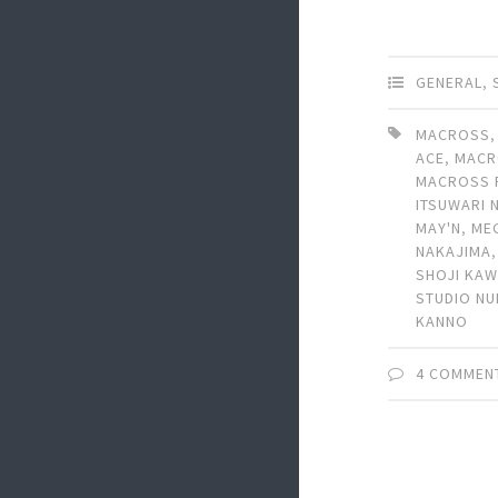
GENERAL
,
MACROSS
ACE
,
MACR
MACROSS 
ITSUWARI 
MAY'N
,
ME
NAKAJIMA
SHOJI KA
STUDIO NU
KANNO
4 COMMEN