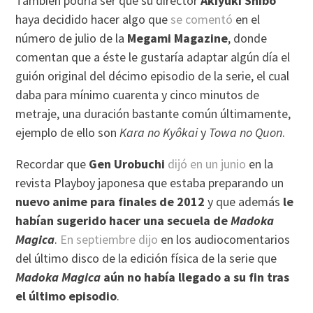
También podría ser que su director
Akiyuki Shibô
haya decidido hacer algo que
se comentó
en el
número de julio de la
Megami Magazine
, donde
comentan que a éste le gustaría adaptar algún día el
guión original del décimo episodio de la serie, el cual
daba para mínimo cuarenta y cinco minutos de
metraje, una duración bastante común últimamente,
ejemplo de ello son
Kara no Kyôkai
y
Towa no Quon
.
Recordar que
Gen Urobuchi
dijó en un junio
en la
revista Playboy japonesa que estaba preparando un
nuevo anime para finales de 2012
y que además
le
habían sugerido hacer una secuela de
Madoka
Magica
.
En septiembre dijo
en los audiocomentarios
del último disco de la edición física de la serie que
Madoka Magica
aún no había llegado a su fin tras
el último episodio
.