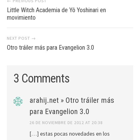
← PREVIOUS POST
Little Witch Academia de Yô Yoshinari en
navigation
movimiento
NEXT POST →
Otro tráiler más para Evangelion 3.0
3 Comments
arahij.net » Otro tráiler más
para Evangelion 3.0
26 DE NOVIEMBRE DE 2012 AT 20:38
[…] estas pocas novedades en los