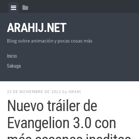
Skip
View
View
to
menu
sidebar
content
ARAHIJ.NET
Blog sobre animación y pocas cosas más
Inicio
Sakuga
23 DE NOVIEMBRE DE 2012
by
ARAHI
Nuevo tráiler de
Evangelion 3.0 con