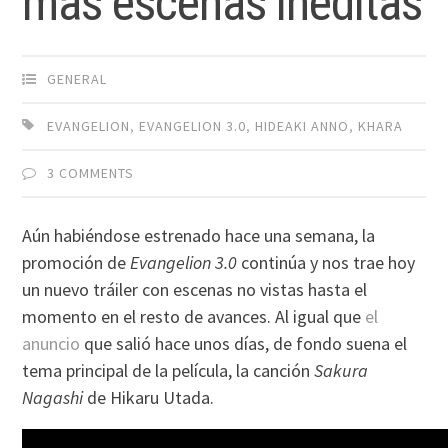
más escenas ineditas
GENERAL
EVANGELION
,
EVANGELION 3.0
,
HIDEAKI ANNO
,
KHARA
3 COMMENTS
Aún habiéndose estrenado hace una semana, la
promoción de
Evangelion 3.0
continúa y nos trae hoy
un nuevo tráiler con escenas no vistas hasta el
momento en el resto de avances. Al igual que
el
anuncio
que salió hace unos días, de fondo suena el
tema principal de la película, la canción
Sakura
Nagashi
de Hikaru Utada.