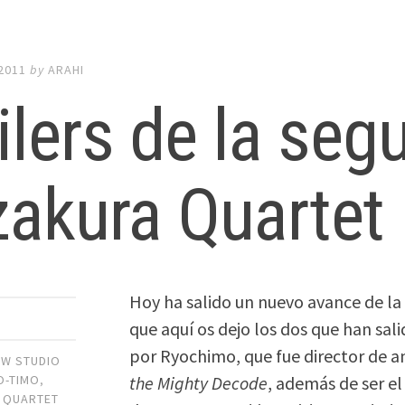
 2011
by
ARAHI
ilers de la se
akura Quartet
Hoy ha salido un nuevo avance de l
que aquí os dejo los dos que han sali
por Ryochimo, que fue director de 
OW STUDIO
the Mighty Decode
, además de ser e
O-TIMO
,
 QUARTET