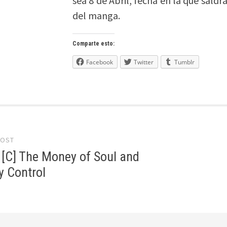
sea 8 de Abril, fecha en la que sal
del manga.
Comparte esto:
Facebook
Twitter
Tumblr
POST
gation
e [C] The Money of Soul and
ty Control