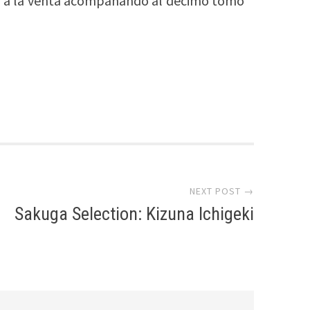
drá a la venta acompañando al décimo tomo
NEXT POST →
Sakuga Selection: Kizuna Ichigeki