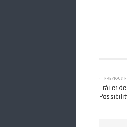
Post
← PREVIOUS 
navi
Tráiler d
Possibili