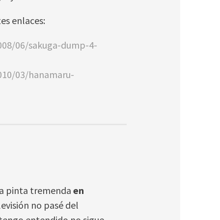
tes enlaces:
008/06/sakuga-dump-4-
010/03/hanamaru-
una pinta tremenda
en
elevisión no pasé del
tengo entendido no sigue