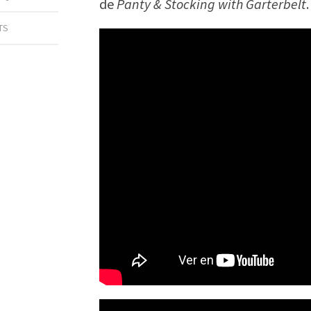
de
Panty & Stocking with Garterbelt
.
TS