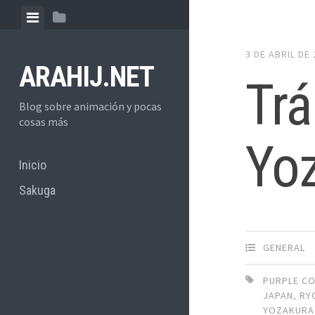
Skip
View
View
to
menu
sidebar
content
3 DE ABRIL DE
ARAHIJ.NET
Trá
Blog sobre animación y pocas
cosas más
Yoz
Inicio
Sakuga
GENERAL
PURPLE C
JAPAN
,
RY
YOZAKURA