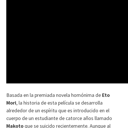
Basada en la premiada novela homónima de
Eto
Mori
, la historia de esta película se desarrolla
alrededor de un espíritu que es introducido en el
cuerpo de un estudiante de catorce años llamado
Makoto
que se suicido recientemente. Aunque al