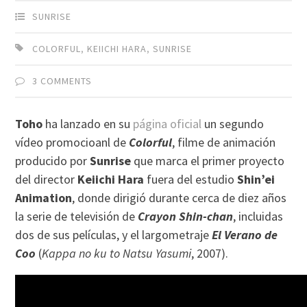
SUNRISE
COLORFUL
,
KEIICHI HARA
,
SUNRISE
3 COMMENTS
Toho
ha lanzado en su
página oficial
un segundo
vídeo promocioanl de
Colorful
, filme de animación
producido por
Sunrise
que marca el primer proyecto
del director
Keiichi Hara
fuera del estudio
Shin’ei
Animation
, donde dirigió durante cerca de diez años
la serie de televisión de
Crayon Shin-chan
, incluidas
dos de sus películas, y el largometraje
El Verano de
Coo
(
Kappa no ku to Natsu Yasumi
, 2007).