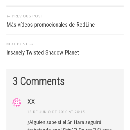
Post
← PREVIOUS POST
Más vídeos promocionales de RedLine
navigation
NEXT POST →
Insanely Twisted Shadow Planet
3 Comments
XX
18 DE JUNIO DE 2010 AT 20:15
¿Alguien sabe si el Sr. Hara seguirá
trabajando con ‘Shin’Ei Douga’? Si este