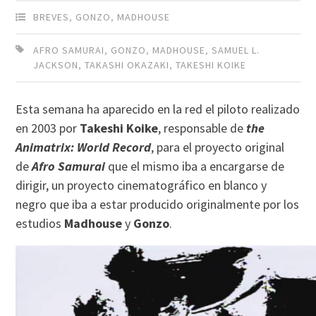
BREVES
,
GONZO
,
MADHOUSE
AFRO SAMURAI
,
GONZO
,
MADHOUSE
,
SAMUEL L.
JACKSON
,
TAKASHI OKAZAKI
,
TAKESHI KOIKE
Esta semana ha aparecido en la red el piloto realizado
en 2003 por
Takeshi Koike
, responsable de
the
Animatrix: World Record
, para el proyecto original
de
Afro Samurai
que el mismo iba a encargarse de
dirigir, un proyecto cinematográfico en blanco y
negro que iba a estar producido originalmente por los
estudios
Madhouse
y
Gonzo
.