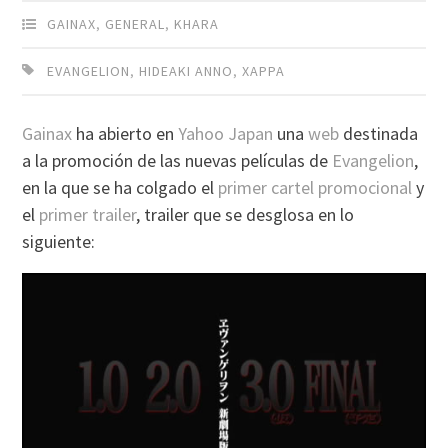
GAINAX
,
GENERAL
,
KHARA
EVANGELION
,
HIDEAKI ANNO
,
XAPPA
Gainax
ha abierto en
Yahoo Japan
una
web
destinada
a la promoción de las nuevas películas de
Evangelion
,
en la que se ha colgado el
primer cartel promocional
y
el
primer trailer
, trailer que se desglosa en lo
siguiente: