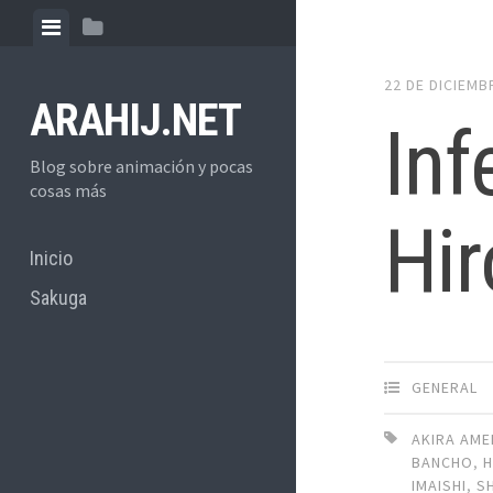
Skip
View
View
to
menu
sidebar
content
22 DE DICIEMB
ARAHIJ.NET
Inf
Blog sobre animación y pocas
cosas más
Hir
Inicio
Sakuga
GENERAL
AKIRA AME
BANCHO
,
H
IMAISHI
,
S