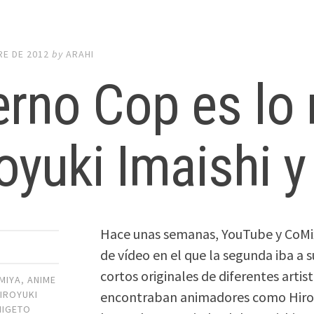
RE DE 2012
by
ARAHI
erno Cop es lo
oyuki Imaishi y
Hace unas semanas, YouTube y CoM
de vídeo en el que la segunda iba a s
cortos originales de diferentes artis
MIYA
,
ANIME
encontraban animadores como Hiroyu
IROYUKI
HIGETO