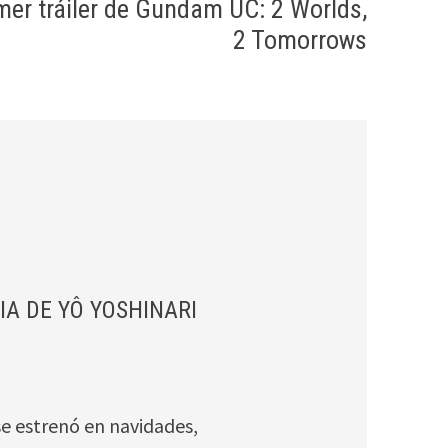
mer tráiler de Gundam UC: 2 Worlds,
2 Tomorrows
MIA DE YÔ YOSHINARI
se estrenó en navidades,