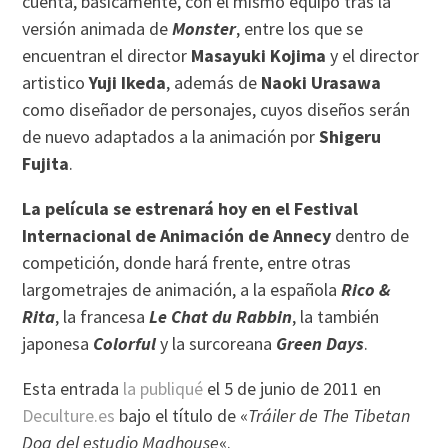
cuenta, básicamente, con el mismo equipo tras la
versión animada de
Monster
, entre los que se
encuentran el director
Masayuki Kojima
y el director
artistico
Yuji Ikeda
, además de
Naoki Urasawa
como diseñador de personajes, cuyos diseños serán
de nuevo adaptados a la animación por
Shigeru
Fujita
.
La película se estrenará hoy en el Festival
Internacional de Animación de Annecy
dentro de
competición, donde hará frente, entre otras
largometrajes de animación, a la española
Rico &
Rita
, la francesa
Le Chat du Rabbin
, la también
japonesa
Colorful
y la surcoreana
Green Days
.
Esta entrada
la publiqué
el 5 de junio de 2011 en
Deculture.es
bajo el título de «
Tráiler de The Tibetan
Dog del estudio Madhouse
«.