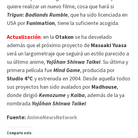
quiere realizar un nuevo filme, cosa que hará si
Trigun: Badlands Rumble
, que ha sido licenciada en
USA por
Funimation
, tiene la suficiente acogida.
Actualización
: en la
Otakon
se ha desvelado
además que el próximo proyecto de
Masaaki Yuasa
será un largometraje que seguirá un estilo parecido a
su último anime,
Yojôhan Shinwa Taikei
. Su última y
primera película fue
Mind Game
, producida por
Studio 4ºC
y estrenada en 2004. Desde aquella todos
sus proyectos han sido avalados por
Madhouse
,
donde dirigió
Kemozume
y
Kaiba
, además de la ya
nombrada
Yojôhan Shinwa Taikei
.
Fuente:
AnimeNewsNetwork
Comparte esto: