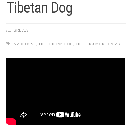
Tibetan Dog
BREVES
MADHOUSE
,
THE TIBETAN DOG
,
TIBET INU MONOGATARI