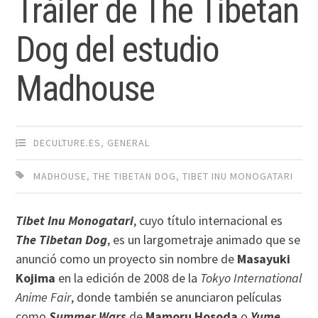
Tráiler de The Tibetan
Dog del estudio
Madhouse
DECULTURE.ES
,
GENERAL
MADHOUSE
,
THE TIBETAN DOG
,
TIBET INU MONOGATARI
Tibet Inu Monogatari
, cuyo título internacional es
The Tibetan Dog
, es un largometraje animado que se
anunció como un proyecto sin nombre de
Masayuki
Kojima
en la edición de 2008 de la
Tokyo International
Anime Fair
, donde también se anunciaron películas
como
Summer Wars
de
Mamoru Hosoda
o
Yume