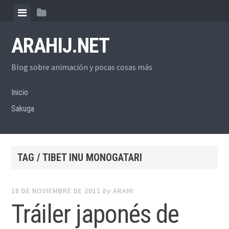
Skip
View
View
to
menu
sidebar
content
ARAHIJ.NET
Blog sobre animación y pocas cosas más
Inicio
Sakuga
TAG / TIBET INU MONOGATARI
18 DE NOVIEMBRE DE 2011
by
ARAHI
Tráiler japonés de