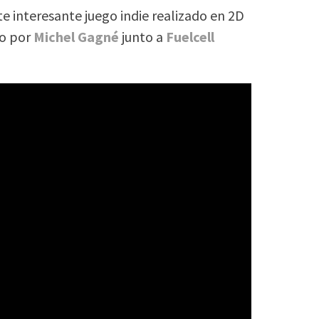
e interesante juego indie realizado en 2D
do por
Michel Gagné
junto a
Fuelcell