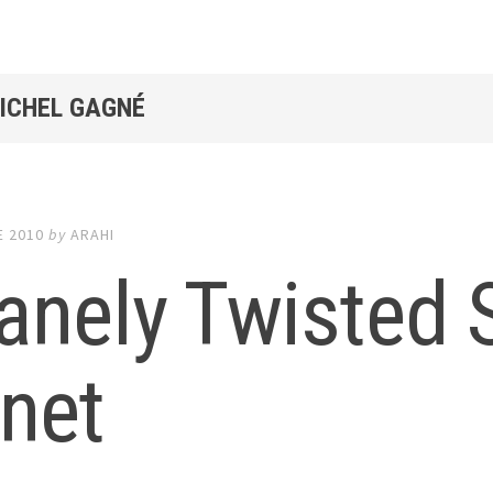
MICHEL GAGNÉ
E 2010
by
ARAHI
sanely Twisted
net