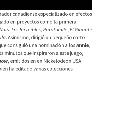
mador canadiense especializado en efectos
ajado en proyectos como la primera
 Wars
,
Los Increíbles
,
Ratatouille
,
El Gigante
ula
. Asimismo, dirigió un pequeño corto
 que consiguió una nominación a los
Annie
,
os minutos que inspiraron a este juego,
Show
, emitidos en en Nickelodeon USA
én ha editado varias colecciones