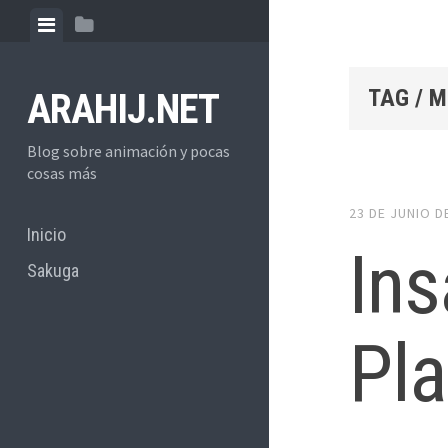
Skip
View
View
to
menu
sidebar
content
TAG / 
ARAHIJ.NET
Blog sobre animación y pocas
cosas más
23 DE JUNIO D
Inicio
In
Sakuga
Pla