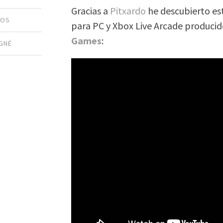
Gracias a
Pitxardo
he descubierto est
GOS
para PC y Xbox Live Arcade produci
Games
:
GNÉ