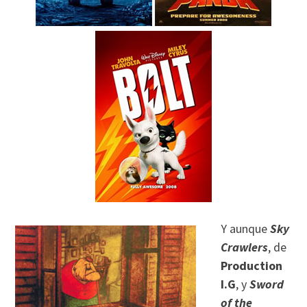
Y aunque
Sky
Crawlers
, de
Production
I.G
, y
Sword
of the