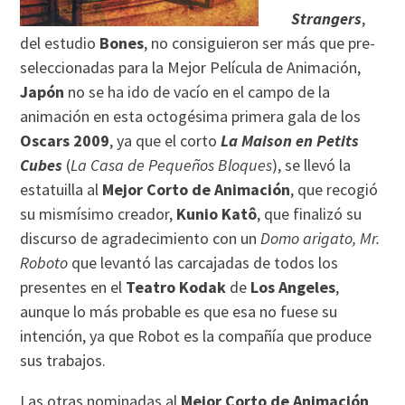
Strangers
,
del estudio
Bones
, no consiguieron ser más que pre-
seleccionadas para la Mejor Película de Animación,
Japón
no se ha ido de vacío en el campo de la
animación en esta octogésima primera gala de los
Oscars 2009
, ya que el corto
La Maison en Petits
Cubes
(
La Casa de Pequeños Bloques
), se llevó la
estatuilla al
Mejor Corto de Animación
, que recogió
su mismísimo creador,
Kunio Katô
, que finalizó su
discurso de agradecimiento con un
Domo arigato, Mr.
Roboto
que levantó las carcajadas de todos los
presentes en el
Teatro Kodak
de
Los Angeles
,
aunque lo más probable es que esa no fuese su
intención, ya que Robot es la compañía que produce
sus trabajos.
Las otras nominadas al
Mejor Corto de Animación