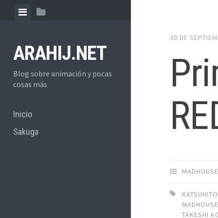
Skip
View
View
to
menu
sidebar
content
30 DE SEPTIEM
ARAHIJ.NET
Pr
Blog sobre animación y pocas
cosas más
RE
Inicio
Sakuga
MADHOUS
KATSUHITO 
MADHOUS
TAKESHI K