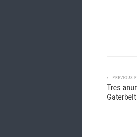
Post
← PREVIOUS 
navi
Tres anun
Gaterbelt