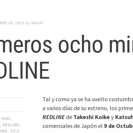
BRE DE 2010
by
ARAHI
imeros ocho mi
DLINE
Tal y como ya se ha vuelto costumb
E
a varios días de su estreno, los pri
REDLINE
de
Takeshi Koike
y
Katsuh
ISHII
,
comerciales de Japón el
9 de Octub
E
,
REDLINE
,
OIKE
,
YOJI