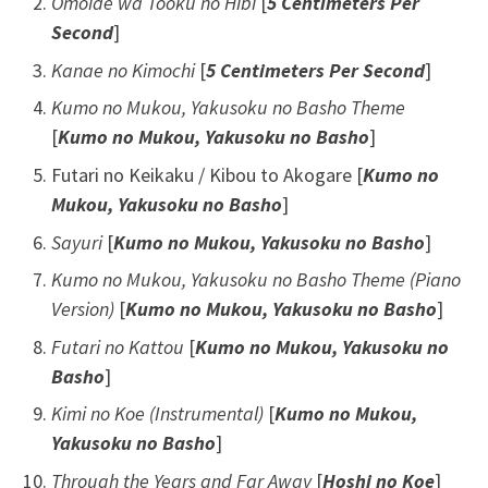
Omoide wa Tooku no Hibi
[
5 Centimeters Per
Second
]
Kanae no Kimochi
[
5 Centimeters Per Second
]
Kumo no Mukou, Yakusoku no Basho Theme
[
Kumo no Mukou, Yakusoku no Basho
]
Futari no Keikaku / Kibou to Akogare [
Kumo no
Mukou, Yakusoku no Basho
]
Sayuri
[
Kumo no Mukou, Yakusoku no Basho
]
Kumo no Mukou, Yakusoku no Basho
Theme (Piano
Version)
[
Kumo no Mukou, Yakusoku no Basho
]
Futari no Kattou
[
Kumo no Mukou, Yakusoku no
Basho
]
Kimi no Koe (Instrumental)
[
Kumo no Mukou,
Yakusoku no Basho
]
Through the Years and Far Away
[
Hoshi no Koe
]