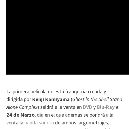
La primera película de está franquicia creada y
dirigida por
Kenji Kamiyama
(
Ghost in the Shell Stand
Alone Complex
) saldrá a la venta en
DVD
y
Blu-Ray
el
24 de Marzo
, día en el que además se pondrá a la
venta la
banda sonora
de ambos largometrajes,