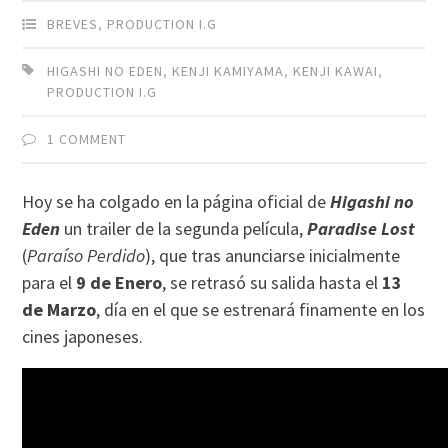
BREVES
,
PRODUCTION I.G
HIGASHI NO EDEN
,
KENJI KAMIYAMA
,
KENJI KAWAI
,
PRODUCTION I.G
1 COMMENT
Hoy se ha colgado en la página oficial de
Higashi no
Eden
un trailer de la segunda película,
Paradise
Lost
(
Paraíso Perdido
), que tras anunciarse inicialmente
para el
9 de Enero
, se retrasó su salida hasta el
13
de Marzo
, día en el que se estrenará finamente en los
cines japoneses.