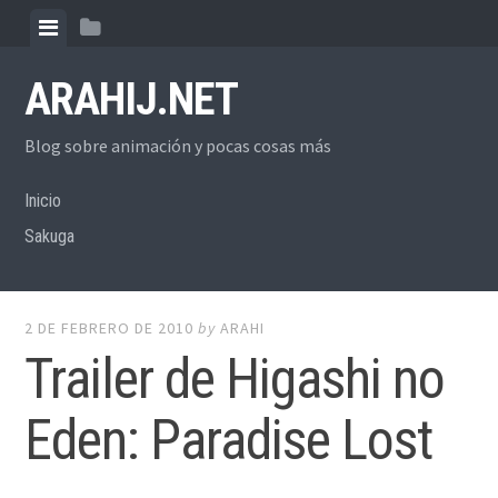
Skip
View
View
to
menu
sidebar
content
ARAHIJ.NET
Blog sobre animación y pocas cosas más
Inicio
Sakuga
2 DE FEBRERO DE 2010
by
ARAHI
Trailer de Higashi no
Eden: Paradise Lost