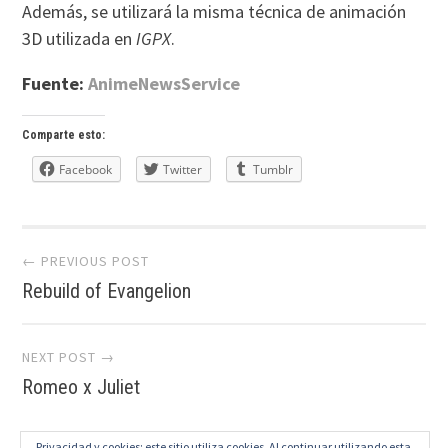
Además, se utilizará la misma técnica de animación
3D utilizada en
IGPX
.
Fuente:
AnimeNewsService
Comparte esto:
Facebook
Twitter
Tumblr
Post
← PREVIOUS POST
Rebuild of Evangelion
navigation
NEXT POST →
Romeo x Juliet
Privacidad y cookies: este sitio utiliza cookies. Al continuar utilizando esta