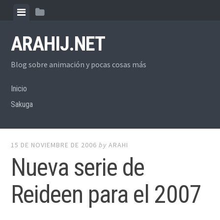
Skip
View
View
to
menu
sidebar
content
ARAHIJ.NET
Blog sobre animación y pocas cosas más
Inicio
Sakuga
15 DE NOVIEMBRE DE 2006
by
ARAHI
Nueva serie de
Reideen para el 2007