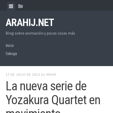
Skip
View
View
to
menu
sidebar
content
ARAHIJ.NET
Blog sobre animación y pocas cosas más
Inicio
Sakuga
27 DE JULIO DE 2013
by
ARAHI
La nueva serie de
Yozakura Quartet en