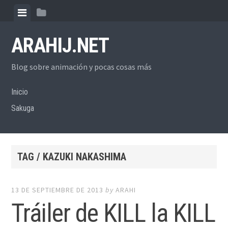
Skip
View
View
to
menu
sidebar
content
ARAHIJ.NET
Blog sobre animación y pocas cosas más
Inicio
Sakuga
TAG / KAZUKI NAKASHIMA
13 DE SEPTIEMBRE DE 2013
by
ARAHI
Tráiler de KILL la KILL