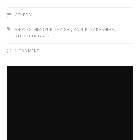
GENERAL
ANIPLEX
,
HIROYUKI IMAISHI
,
KAZUKI NAKASHIMA
,
STUDIO TRIGGER
1 COMMENT