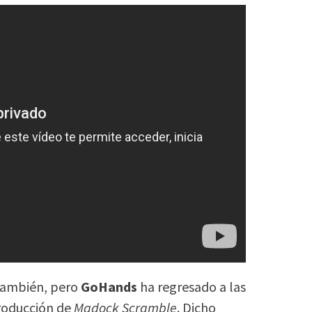
 también, pero
GoHands
ha regresado a las
roducción de
Madock Scramble
. Dicho