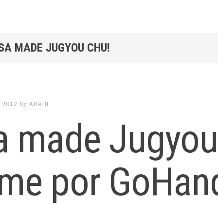
ASA MADE JUGYOU CHU!
 2012
by
ARAHI
a made Jugyou 
ime por GoHan