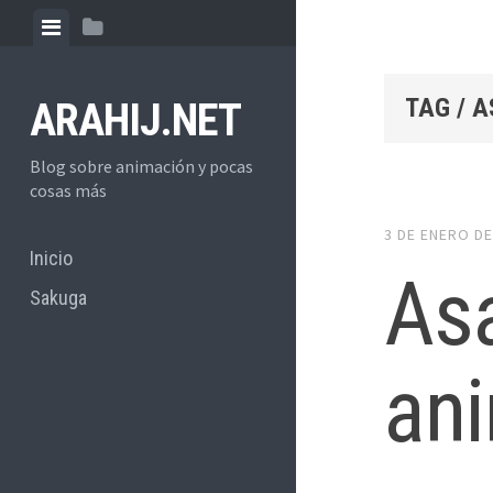
Skip
View
View
to
menu
sidebar
content
TAG / 
ARAHIJ.NET
Blog sobre animación y pocas
cosas más
3 DE ENERO DE
Inicio
As
Sakuga
an