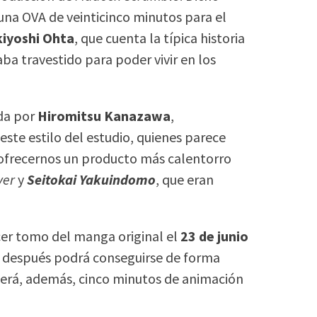
una OVA de veinticinco minutos para el
kiyoshi Ohta
, que cuenta la típica historia
aba travestido para poder vivir en los
ida por
Hiromitsu Kanazawa
,
ste estilo del estudio, quienes parece
y ofrecernos un producto más calentorro
ver
y
Seitokai Yakuindomo
, que eran
rcer tomo del manga original el
23 de junio
 después podrá conseguirse de forma
raerá, además, cinco minutos de animación